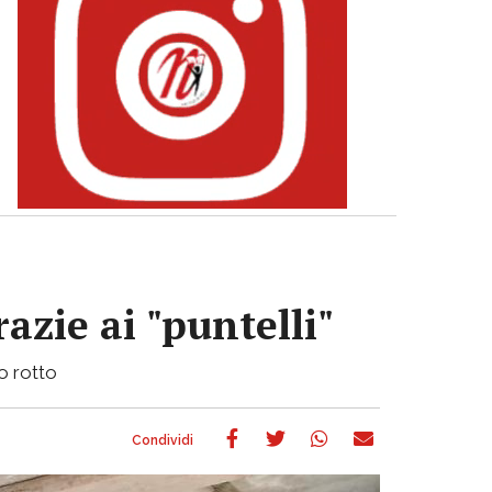
azie ai "puntelli"
bo rotto