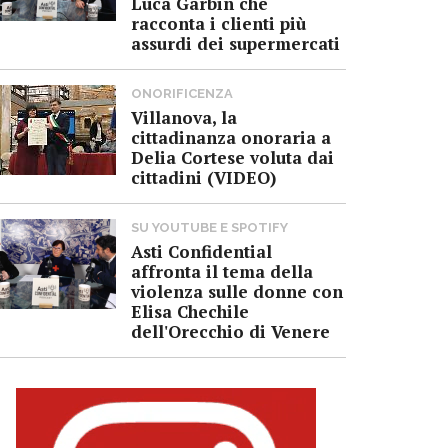
Luca Garbin che
racconta i clienti più
assurdi dei supermercati
ONORIFICENZA
Villanova, la
cittadinanza onoraria a
Delia Cortese voluta dai
cittadini (VIDEO)
SU YOUTUBE E SPOTIFY
Asti Confidential
affronta il tema della
violenza sulle donne con
Elisa Chechile
dell'Orecchio di Venere