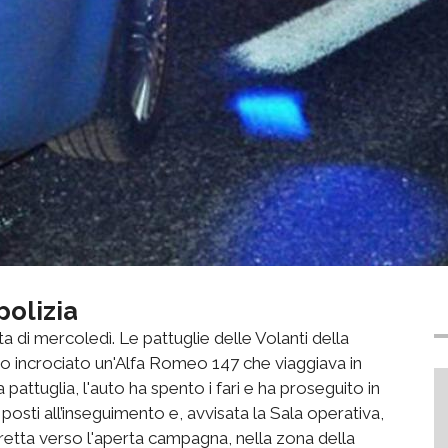
polizia
ta di mercoledì. Le pattuglie delle Volanti della
anno incrociato un'Alfa Romeo 147 che viaggiava in
 pattuglia, l'auto ha spento i fari e ha proseguito in
o posti all’inseguimento e, avvisata la Sala operativa,
è diretta verso l'aperta campagna, nella zona della