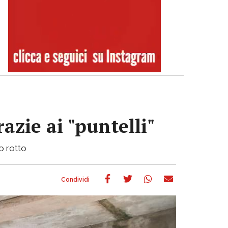
azie ai "puntelli"
bo rotto