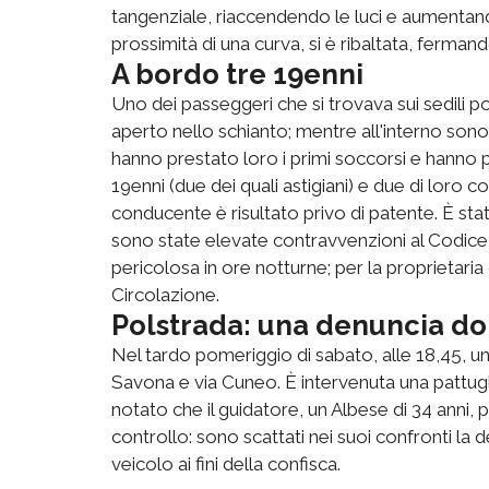
tangenziale, riaccendendo le luci e aumentand
prossimità di una curva, si è ribaltata, fermand
A bordo tre 19enni
Uno dei passeggeri che si trovava sui sedili po
aperto nello schianto; mentre all'interno sono r
hanno prestato loro i primi soccorsi e hanno p
19enni (due dei quali astigiani) e due di loro c
conducente è risultato privo di patente. È sta
sono state elevate contravvenzioni al Codice 
pericolosa in ore notturne; per la proprietaria
Circolazione.
Polstrada: una denuncia dop
Nel tardo pomeriggio di sabato, alle 18,45, un’
Savona e via Cuneo. È intervenuta una pattuglia
notato che il guidatore, un Albese di 34 anni, p
controllo: sono scattati nei suoi confronti la de
veicolo ai fini della confisca.