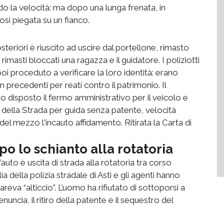
o la velocità: ma dopo una lunga frenata, in
osi piegata su un fianco.
steriori è riuscito ad uscire dal portellone, rimasto
imasti bloccati una ragazza e il guidatore. I poliziotti
oi proceduto a verificare la loro identità: erano
on precedenti per reati contro il patrimonio. Il
to disposto il fermo amministrativo per il veicolo e
della Strada per guida senza patente, velocità
 del mezzo l'incauto affidamento. Ritirata la Carta di
o lo schianto alla rotatoria
auto è uscita di strada alla rotatoria tra corso
 della polizia stradale di Asti e gli agenti hanno
areva “alticcio”. L’uomo ha rifiutato di sottoporsi a
nuncia, il ritiro della patente e il sequestro del