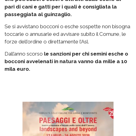
pari di cani e gatti per i quali è consigliata la
passeggiata al guinzaglio.
Se si avvistano bocconi o esche sospette non bisogna
toccarle o annusarle ed avvisare subito il Comune, le
forze dell’ordine o direttamente l’Asl.
Dall’anno scorso
le sanzioni per chi semini esche o
bocconi avvelenati in natura vanno da mille a 10
mila euro.