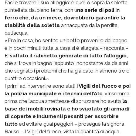
Facile trovare il suo alloggio: è quello sopra la soletta
puntellata dal piano terra, con u
na serie di pali in
ferro che, da un mese, dovrebbero garantire la
stabilità della soletta
annacquata dalla perdita
dell’acqua.
«Ero in casa, ho sentito un botto provenire dal bagno
e in pochi minuti tutta la casa si è allagata – racconta –
E’ saltato il rubinetto generale di tutto l’alloggio
,
che si trova in bagno, appunto, nonostante sia da anni
che segnalo i problemi che ha già dato in almeno tre o
quattro occasioni».
I primi ad intervenire sono stati
i Vigili del fuoco e poi
la polizia municipale e i tecnici dell’Atc
. «Insomma,
prima che l’acqua smettesse di spruzzare ho avuto
la
base dei mobili rovinata e ho svuotato gli armadi
di coperte e indumenti pesanti per assorbire
tutto
ed evitare guai peggiori – prosegue la signora
Rauso – I Vigili del fuoco, vista la quantità di acqua