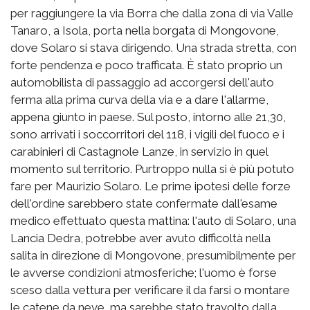
per raggiungere la via Borra che dalla zona di via Valle
Tanaro, a Isola, porta nella borgata di Mongovone,
dove Solaro si stava dirigendo. Una strada stretta, con
forte pendenza e poco trafficata. È stato proprio un
automobilista di passaggio ad accorgersi dell'auto
ferma alla prima curva della via e a dare l'allarme,
appena giunto in paese. Sul posto, intorno alle 21,30,
sono arrivati i soccorritori del 118, i vigili del fuoco e i
carabinieri di Castagnole Lanze, in servizio in quel
momento sul territorio. Purtroppo nulla si è più potuto
fare per Maurizio Solaro. Le prime ipotesi delle forze
dell'ordine sarebbero state confermate dall'esame
medico effettuato questa mattina: l'auto di Solaro, una
Lancia Dedra, potrebbe aver avuto difficoltà nella
salita in direzione di Mongovone, presumibilmente per
le avverse condizioni atmosferiche; l'uomo è forse
sceso dalla vettura per verificare il da farsi o montare
le catene da neve, ma sarebbe stato travolto dalla