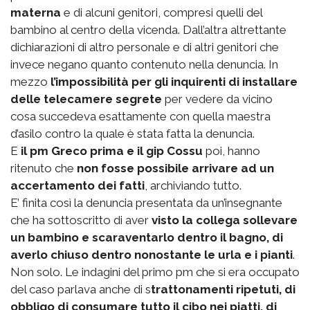
materna
e di alcuni genitori, compresi quelli del
bambino al centro della vicenda. Dall’altra altrettante
dichiarazioni di altro personale e di altri genitori che
invece negano quanto contenuto nella denuncia. In
mezzo
l’impossibilità per gli inquirenti di installare
delle telecamere segrete
per vedere da vicino
cosa succedeva esattamente con quella maestra
d’asilo contro la quale è stata fatta la denuncia.
E
il pm Greco prima e il gip Cossu
poi, hanno
ritenuto che
non fosse possibile arrivare ad un
accertamento dei fatti
, archiviando tutto.
E’ finita così la denuncia presentata da un’insegnante
che ha sottoscritto di aver
visto la collega sollevare
un bambino e scaraventarlo dentro il bagno, di
averlo chiuso dentro nonostante le urla e i pianti
.
Non solo. Le indagini del primo pm che si era occupato
del caso parlava anche di s
trattonamenti ripetuti, di
obbligo di consumare tutto il cibo nei piatti, di