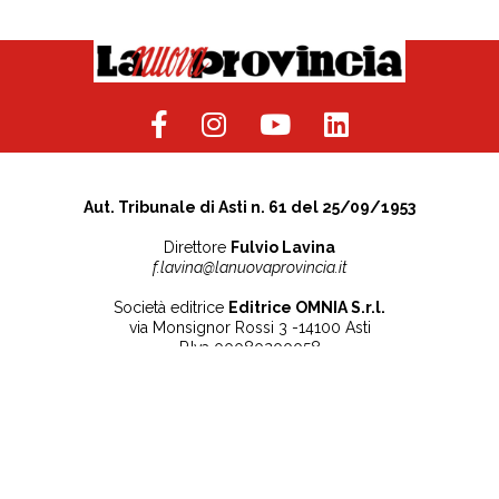
Aut. Tribunale di Asti n. 61 del 25/09/1953
Direttore
Fulvio Lavina
f.lavina@lanuovaprovincia.it
Società editrice
Editrice OMNIA S.r.l.
via Monsignor Rossi 3 -14100 Asti
P.Iva 00080200058
Contatti
Note legali
Tel:
+39 0141 532186
Privacy Policy