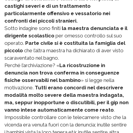
castighi severi e di un trattamento
particolarmente offensivo e vessatorio nei
confronti dei piccoli stranieri.
Sotto indagine sono finiti
la maestra denunciata e il
dirigente scolastico
per omesso controllo sul suo
operato.
Parte civile si è costituita la famiglia del
piccolo
che l’altra maestra ha dichiarato di aver visto
scaraventato nel bagno.
Perché l’archiviazione? «
La ricostruzione in
denuncia non trova conferma in conseguenze
fisiche osservabili nel bambino
» si legge nella
motivazione.
Tutti erano concordi nel descrivere
modalità molto severe della maestra indagata,
ma, seppur inopportune o discutibili, per il gip non
vanno intese automaticamente come reato
.
Impossibile controllare con le telecamere visto che la
vicenda era venuta fuori con la denuncia; inutile sentire
i bambini vista la loro tenera età; inutile sentire altra