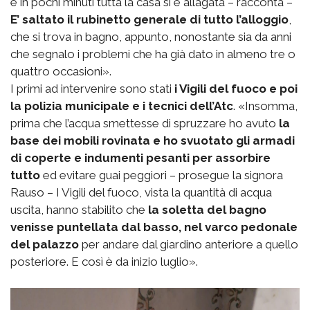
e in pochi minuti tutta la casa si è allagata – racconta –
E’ saltato il rubinetto generale di tutto l’alloggio
,
che si trova in bagno, appunto, nonostante sia da anni
che segnalo i problemi che ha già dato in almeno tre o
quattro occasioni».
I primi ad intervenire sono stati
i Vigili del fuoco e poi
la polizia municipale e i tecnici dell’Atc
. «Insomma,
prima che l’acqua smettesse di spruzzare ho avuto
la
base dei mobili rovinata e ho svuotato gli armadi
di coperte e indumenti pesanti per assorbire
tutto
ed evitare guai peggiori – prosegue la signora
Rauso – I Vigili del fuoco, vista la quantità di acqua
uscita, hanno stabilito che
la soletta del bagno
venisse puntellata dal basso, nel varco pedonale
del palazzo
per andare dal giardino anteriore a quello
posteriore. E così è da inizio luglio».