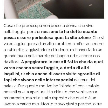
Cosa che preoccupa non poco la donna che vive
nell’alloggio, perché
nessuno le ha detto quanto
possa essere pericolosa questa situazione
. Che si
va ad aggiungere ad un altro problema. «Per accedere
al rubinetto, aggiustarlo e chiuderlo, mi hanno fatto un
grande buco nella parete del bagno ed è ancora così
da allora.
A peggiorare le cose il fatto che da quel
varco escano scarafaggi e, a detta di altri
inquilini, rischio anche di avere visite sgradite di
topi che vivono nelle intercapedini
dei muri dei
palazzi. Per questo motivo ho “blindato” con scatole
pesanti quella apertura. Ho chiesto che venissero a
murarmelo, ma mi è stato risposto che quello è un
lavoro a carico mio. Non lo trovo giusto perché, oltre