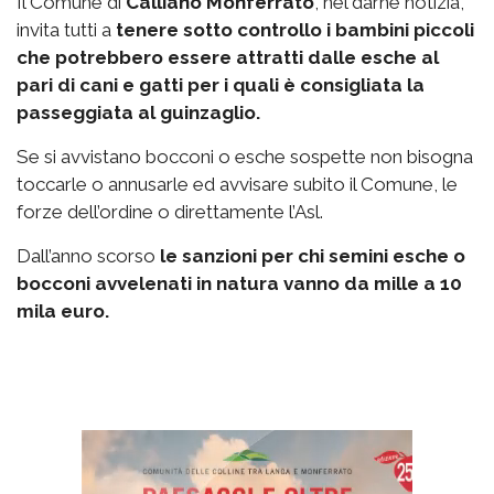
Il Comune di
Calliano Monferrato
, nel darne notizia,
invita tutti a
tenere sotto controllo i bambini piccoli
che potrebbero essere attratti dalle esche al
pari di cani e gatti per i quali è consigliata la
passeggiata al guinzaglio.
Se si avvistano bocconi o esche sospette non bisogna
toccarle o annusarle ed avvisare subito il Comune, le
forze dell’ordine o direttamente l’Asl.
Dall’anno scorso
le sanzioni per chi semini esche o
bocconi avvelenati in natura vanno da mille a 10
mila euro.