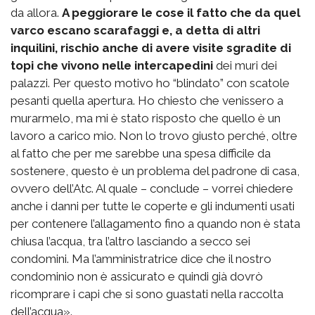
da allora.
A peggiorare le cose il fatto che da quel
varco escano scarafaggi e, a detta di altri
inquilini, rischio anche di avere visite sgradite di
topi che vivono nelle intercapedini
dei muri dei
palazzi. Per questo motivo ho “blindato” con scatole
pesanti quella apertura. Ho chiesto che venissero a
murarmelo, ma mi è stato risposto che quello è un
lavoro a carico mio. Non lo trovo giusto perché, oltre
al fatto che per me sarebbe una spesa difficile da
sostenere, questo è un problema del padrone di casa,
ovvero dell’Atc. Al quale – conclude – vorrei chiedere
anche i danni per tutte le coperte e gli indumenti usati
per contenere l’allagamento fino a quando non è stata
chiusa l’acqua, tra l’altro lasciando a secco sei
condomini. Ma l’amministratrice dice che il nostro
condominio non è assicurato e quindi già dovrò
ricomprare i capi che si sono guastati nella raccolta
dell’acqua».