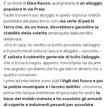
E’ la storia di
Elisa Rauso,
assegnataria di
un alloggio
popolare in via Praia
.
Facile trovare il suo alloggio: è quello sopra la soletta
puntellata dal piano terra, con u
na serie di pali in
ferro che, da un mese, dovrebbero garantire la
stabilità della soletta
annacquata dalla perdita
dell’acqua.
«Ero in casa, ho sentito un botto provenire dal bagno
e in pochi minuti tutta la casa si è allagata – racconta –
E’ saltato il rubinetto generale di tutto l’alloggio
,
che si trova in bagno, appunto, nonostante sia da anni
che segnalo i problemi che ha già dato in almeno tre o
quattro occasioni».
I primi ad intervenire sono stati
i Vigili del fuoco e poi
la polizia municipale e i tecnici dell’Atc
. «Insomma,
prima che l’acqua smettesse di spruzzare ho avuto
la
base dei mobili rovinata e ho svuotato gli armadi
di coperte e indumenti pesanti per assorbire