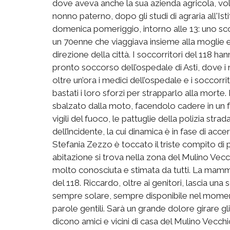
dove aveva anche la sua azienda agricola, volu
nonno paterno, dopo gli studi di agraria all'Isti
domenica pomeriggio, intorno alle 13: uno sc
un 70enne che viaggiava insieme alla moglie e i
direzione della città. I soccorritori del 118 han
pronto soccorso dell’ospedale di Asti, dove i
oltre un’ora i medici dell’ospedale e i soccorr
bastati i loro sforzi per strapparlo alla morte
sbalzato dalla moto, facendolo cadere in un fo
vigili del fuoco, le pattuglie della polizia stra
dell’incidente, la cui dinamica è in fase di a
Stefania Zezzo è toccato il triste compito di por
abitazione si trova nella zona del Mulino Vecc
molto conosciuta e stimata da tutti. La mamma è
del 118. Riccardo, oltre ai genitori, lascia un
sempre solare, sempre disponibile nel momen
parole gentili. Sarà un grande dolore girare gl
dicono amici e vicini di casa del Mulino Vecchio