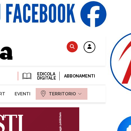
EDICOLA
ABBONAMENTI
DIGITALE
RT
EVENTI
TERRITORIO