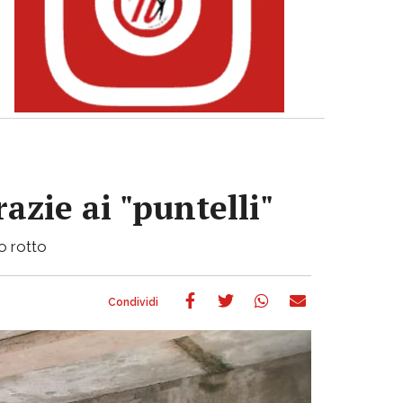
azie ai "puntelli"
bo rotto