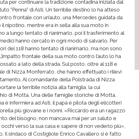
ta per continuare la tradizione contadina iniziata dal
tuto "Penna" di Asti. Un terribile destino lo ha atteso
ontro frontale con un’auto, una Mercedes guidata da
l nipotino, mentre era in sella alla sua moto in
no a lungo tentato di rianimarlo, poi il trasferimento al
 medici hanno cercato in ogni modo di salvarlo. Per
itori del 118 hanno tentato di rianimarlo, ma non sono
. L’impatto frontale della sua moto contro l’auto lo ha
ssato a lato della strada. Sul posto, oltre al 118 e
dale di Nizza Monferrato, che hanno effettuato i rilievi
ccertamento. Al comandante della Polstrada di Nizza
tare la terribile notizia alla famiglia, la cui
hio di Motta. Una delle famiglie storiche di Motta,
 infermiera ad Asti, il papà è pilota degli elicotteri
a sorella più giovane e i nonni. «Riccardo era un ragazzo
to del bisogno, non mancava mai per un saluto e
i occhi verso la sua casa e sapere di non vederlo più»,
. Il sindaco di Costigliole Enrico Cavallero si è fatto