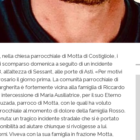
nella chiesa parrocchiale di Motta di Costigliole, i
nni scomparso domenica a seguito di un incidente
all’altezza di Sessant, alle porte di Asti. «Per motivi
 rosario il giorno prima. La comunità parrocchiale di
gherita è fortemente vicina alla famiglia di Riccardo
intercessione di Maria Ausiliatrice, per il suo Eterno
zada, parroco di Motta, con le quali ha voluto
arrocchiale al momento di dolore della famiglia Rosso.
uta: un tragico incidente stradale che si è portato
onibilità ad aiutare chiunque si rivolgesse a lui.
ni. Viveva con la sua famiglia in frazione Motta,