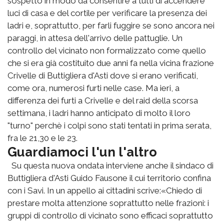
sospetto in modo da consentire a tutti di accendere
luci di casa e del cortile per verificare la presenza dei
ladri e, soprattutto, per farli fuggire se sono ancora nei
paraggi, in attesa dell'arrivo delle pattuglie. Un
controllo del vicinato non formalizzato come quello
che si era già costituito due anni fa nella vicina frazione
Crivelle di Buttigliera d'Asti dove si erano verificati,
come ora, numerosi furti nelle case. Ma ieri, a
differenza dei furti a Crivelle e del raid della scorsa
settimana, i ladri hanno anticipato di molto il loro
"turno" perchè i colpi sono stati tentati in prima serata,
fra le 21,30 e le 23.
Guardiamoci l'un l'altro
Su questa nuova ondata interviene anche il sindaco di
Buttigliera d'Asti Guido Fausone il cui territorio confina
con i Savi. In un appello ai cittadini scrive:«Chiedo di
prestare molta attenzione soprattutto nelle frazioni: i
gruppi di controllo di vicinato sono efficaci soprattutto