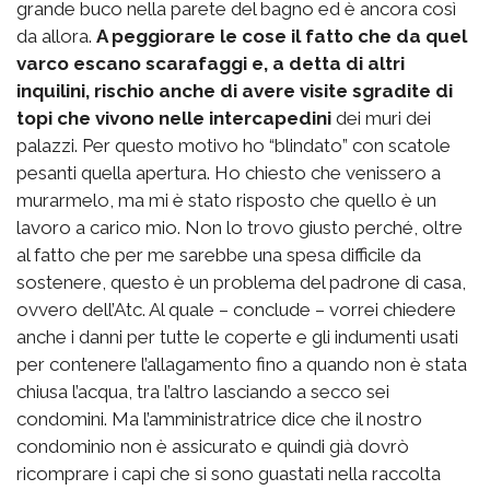
grande buco nella parete del bagno ed è ancora così
da allora.
A peggiorare le cose il fatto che da quel
varco escano scarafaggi e, a detta di altri
inquilini, rischio anche di avere visite sgradite di
topi che vivono nelle intercapedini
dei muri dei
palazzi. Per questo motivo ho “blindato” con scatole
pesanti quella apertura. Ho chiesto che venissero a
murarmelo, ma mi è stato risposto che quello è un
lavoro a carico mio. Non lo trovo giusto perché, oltre
al fatto che per me sarebbe una spesa difficile da
sostenere, questo è un problema del padrone di casa,
ovvero dell’Atc. Al quale – conclude – vorrei chiedere
anche i danni per tutte le coperte e gli indumenti usati
per contenere l’allagamento fino a quando non è stata
chiusa l’acqua, tra l’altro lasciando a secco sei
condomini. Ma l’amministratrice dice che il nostro
condominio non è assicurato e quindi già dovrò
ricomprare i capi che si sono guastati nella raccolta