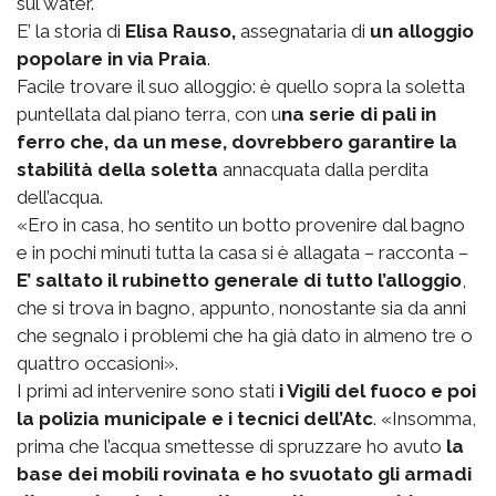
sul water.
E’ la storia di
Elisa Rauso,
assegnataria di
un alloggio
popolare in via Praia
.
Facile trovare il suo alloggio: è quello sopra la soletta
puntellata dal piano terra, con u
na serie di pali in
ferro che, da un mese, dovrebbero garantire la
stabilità della soletta
annacquata dalla perdita
dell’acqua.
«Ero in casa, ho sentito un botto provenire dal bagno
e in pochi minuti tutta la casa si è allagata – racconta –
E’ saltato il rubinetto generale di tutto l’alloggio
,
che si trova in bagno, appunto, nonostante sia da anni
che segnalo i problemi che ha già dato in almeno tre o
quattro occasioni».
I primi ad intervenire sono stati
i Vigili del fuoco e poi
la polizia municipale e i tecnici dell’Atc
. «Insomma,
prima che l’acqua smettesse di spruzzare ho avuto
la
base dei mobili rovinata e ho svuotato gli armadi