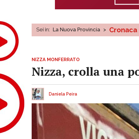
Cronaca
Sei in:
La Nuova Provincia
>
NIZZA MONFERRATO
Nizza, crolla una p
Daniela Peira