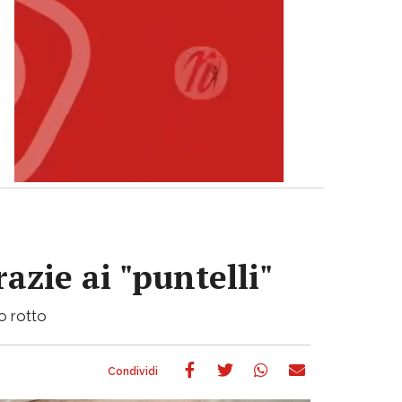
azie ai "puntelli"
bo rotto