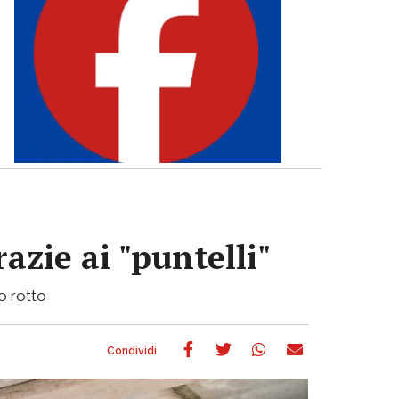
azie ai "puntelli"
bo rotto