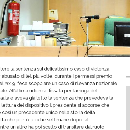
ttere la sentenza sul delicatissimo caso di violenza
er abusato di lei, più volte, durante i permessi premio
l 2019, fece scoppiare un caso di rilevanza nazionale
le. All’ultima udienza, fissata per l’arringa del
n aula e aveva già letto la sentenza che prevedeva la
 lettura del dispositivo il presidente si accorse che
così un precedente unico nella storia della
balta che portò, poche settimane dopo, al
tre un altro ha poi scelto di transitare dal ruolo