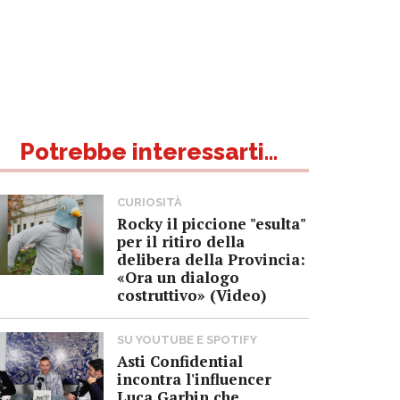
Potrebbe interessarti...
CURIOSITÀ
Rocky il piccione "esulta"
per il ritiro della
delibera della Provincia:
«Ora un dialogo
costruttivo» (Video)
SU YOUTUBE E SPOTIFY
Asti Confidential
incontra l'influencer
Luca Garbin che