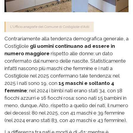
L'Ufficio anagrafe del Comune di Costigliole d'Asti
Contrariamente alla tendenza demografica generale, a
Costigliole
gli uomini continuano ad essere in
numero maggiore
rispetto alle donne: un dato
confermato dal numero delle nascite. Statisticamente
infatti nascono più maschi che femmine e i nati a
Costigliole nel 2025 confermano tale tendenza: nel
2025 i nati sono 19, con
15 maschi e soltanto 4
femmine
; nel 2024 i bimbi nati erano stati 34, con 18
fiocchi azzurri e 16 fiocchi rosa: sono nati 15 bambini in
meno, dunque. Alto, rispetto a quello dei nati, il numero
dei decessi: 80 nel 2025, con 41 maschi e 39 femmine
(nel 2024 erano stati 83, con 40 maschi e 43 femmine).
La differenza tra nati e morti è di -61; mentre è