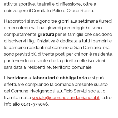
attività sportive, teatrali e di riflessione, oltre a
coinvolgere il Comitato Palio e Croce Rossa.
I laboratori si svolgono tre giorni alla settimana (lunedì
e mercoledì mattina, giovedì pomeriggio) e sono
completamente
gratuiti
per le famiglie che decidono
di iscrivervi i figli: l’iniziativa è dedicata a tutti i bambini e
le bambine residenti nel comune di San Damiano, ma
sono previsti più di trenta posti per chi non è residente,
pur tenendo presente che la priorità nelle iscrizioni
sarà data ai residenti nel territorio comunale.
L’
iscrizione
ai
laboratori
è
obbligatoria
e si può
effettuare compilando la domanda presente sul sito
del Comune, rivolgendosi all’ufficio Servizi sociali, o
tramite mail a
sociale@comune.sandamiano.at.
it
; altre
info allo 0141-975056.