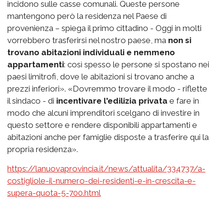
incidono sulle casse comunali. Queste persone
mantengono però la residenza nel Paese di
provenienza – spiega il primo cittadino - Oggi in molti
vorrebbero trasferirsi nel nostro paese, ma
non si
trovano abitazioni individuali e nemmeno
appartamenti
: così spesso le persone si spostano nei
paesi limitrofi, dove le abitazioni si trovano anche a
prezzi inferiori». «Dovremmo trovare il modo - riflette
il sindaco - di
incentivare l'edilizia privata
e fare in
modo che alcuni imprenditori scelgano di investire in
questo settore e rendere disponibili appartamenti e
abitazioni anche per famiglie disposte a trasferire qui la
propria residenza».
https://lanuovaprovincia.it/news/attualita/334737/a-
costigliole-il-numero-dei-residenti-e-in-crescita-e-
supera-quota-5-700.html