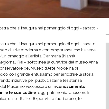
mostra che si inaugura nel pomeriggio di oggi - sabato -
mostra che si inaugura nel pomeriggio di oggi - sabato -
Museo di arte moderna e contemporanea che ha sede
«Un omaggio all'artista Gianmaria (Nanni)
elegiornali Rai – sottolinea la curatrice del museo Anna
o conservatore del Museo d'Arte Moderna di
dicò con grande entusiasmo per arricchire la storia
endo iniziative per pubblicizzarne l’esistenza.
i del Musarmo vuol essere un
riconoscimento
i e le sue colline
, oggi patrimonio Unesco». In
ca, dalle 16 alle 18 (per visite fuori orario, tel.