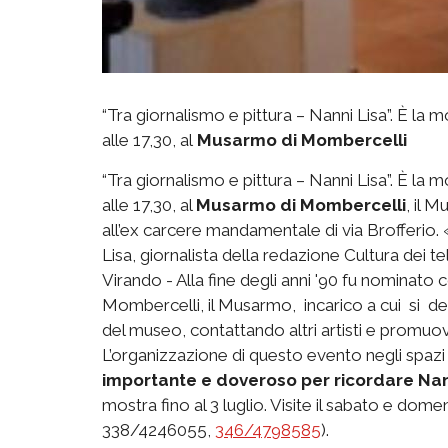
“Tra giornalismo e pittura – Nanni Lisa”. È la 
alle 17,30, al
Musarmo di Mombercelli
“Tra giornalismo e pittura – Nanni Lisa”. È la 
alle 17,30, al
Musarmo di Mombercelli
, il 
all’ex carcere mandamentale di via Brofferio. 
Lisa, giornalista della redazione Cultura dei t
Virando - Alla fine degli anni '90 fu nominat
Mombercelli, il Musarmo, incarico a cui si de
del museo, contattando altri artisti e promuov
L’organizzazione di questo evento negli spaz
importante e doveroso per ricordare Nann
mostra fino al 3 luglio. Visite il sabato e domeni
338/4246055,
346/4798585
).