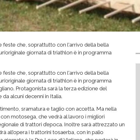
 feste che, soprattutto con l'arrivo della bella
un’originale giornata di triathlon è in programma
 feste che, soprattutto con l'arrivo della bella
un’originale giornata di triathlon è in programma
gliano. Protagonista sarà la terza edizione del
da alcuni decenni in Italia.
imento, sramatura e taglio con accetta. Ma nella
 con motosega, che vedrà al lavoro i migliori
regionale di trattori d’epoca. Inoltre sarà attrezzato un
all’opera i trattorini tosaerba, con in palio
a giornata è la Pro Loco di Vigliano, che porterà in