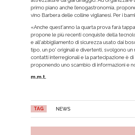
primo piano anche l’enogastronomia, proponend
vino Barbera delle colline viglianesi. Per i ba
«Anche quest'anno la quarta prova farà tappa in
propone le più recenti conquiste della tecnol
e all'abbigliamento di sicurezza usato dai bosc
tipo, un po' originali e divertenti, svolgono u
contatti interregionali e la partecipazione è di 
proponendo uno scambio di informazioni e not
m.m.t.
TAG
NEWS