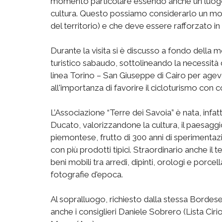
momento particolare essendo anche un luogo i
cultura. Questo possiamo considerarlo un mon
del territorio) e che deve essere rafforzato i
Durante la visita si è discusso a fondo della m
turistico sabaudo, sottolineando la necessità d
linea Torino – San Giuseppe di Cairo per agevo
all'importanza di favorire il cicloturismo con c
L’Associazione “Terre dei Savoia” è nata, infatti,
Ducato, valorizzandone la cultura, il paesaggi
piemontese, frutto di 300 anni di sperimentaz
con più prodotti tipici. Straordinario anche il
beni mobili tra arredi, dipinti, orologi e porc
fotografie d'epoca.
Al sopralluogo, richiesto dalla stessa Bordes
anche i consiglieri Daniele Sobrero (Lista Cir