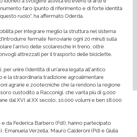
doneo a svolgere attività ed eventi di arte e
umento faro (punto di riferimento e di forte identità
n questo ruolo”, ha affermato Oderda.
obilità per integrare meglio la struttura nel sistema
'introdurre fermate ferroviarie ogni 20 minuti sulla
lare l'arrivo delle scolaresche in treno, oltre
onvogli attrezzati per il trasporto delle biciclette.
 per unire l'identità di un'area legata all'antico
o e la straordinaria tradizione agroalimentare
ioni agrarie e zootecniche che la rendono la regione
 tesoro custodito a Racconigi, che vanta più di 9.000
ellane dal XVI al XX secolo, 10.000 volumi e ben 18.000
e e da Federica Barbero (FdI), hanno partecipato
io), Emanuela Verzella, Mauro Calderoni (Pd) e Giulia