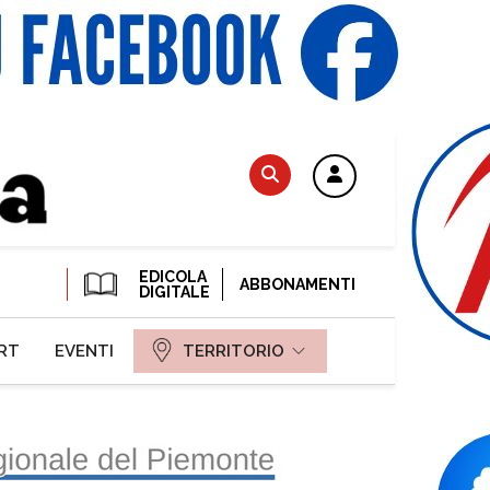
EDICOLA
ABBONAMENTI
DIGITALE
RT
EVENTI
TERRITORIO