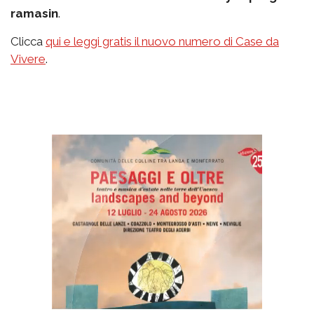
ramasin
.
Clicca
qui e leggi gratis il nuovo numero di Case da
Vivere
.