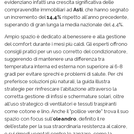
evidenziano infatti una crescita significativa delle
compravendite immobiliari ad
Asti
, che hanno segnato
un incremento del
14,4%
rispetto all'anno precedente,
superando di gran lunga la media nazionale del 4,4%.
Ampio spazio è dedicato al benessere e alla gestione
del comfort durante i mesi più caldi. Gli esperti offrono
consigli pratici per un uso corretto del condizionatore,
suggerendo di mantenere una differenza tra
temperatura interna ed esterna non superiore ai 6-8
gradi per evitare sprechi e problemi di salute. Per chi
preferisce soluzioni più naturali, la guida illustra
strategie per rinfrescare l'abitazione attraverso la
corretta gestione di infissi e schermature solari, oltre
all'uso strategico di ventilatori e tessuti traspiranti
come cotone e lino. Anche il "pollice verde" trova il suo
spazio con focus sull'
oleandro
, definito il re
dell'estate per la sua straordinaria resistenza al calore,
e sui rimedi vegetali contro le zanzare, come la