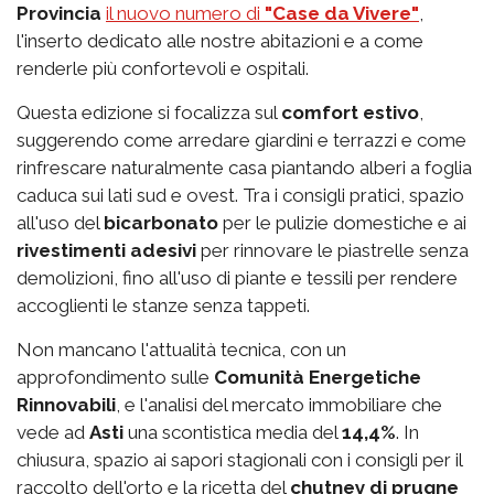
Provincia
il nuovo numero di
"Case da Vivere"
,
l'inserto dedicato alle nostre abitazioni e a come
renderle più confortevoli e ospitali.
Questa edizione si focalizza sul
comfort estivo
,
suggerendo come arredare giardini e terrazzi e come
rinfrescare naturalmente casa piantando alberi a foglia
caduca sui lati sud e ovest. Tra i consigli pratici, spazio
all'uso del
bicarbonato
per le pulizie domestiche e ai
rivestimenti adesivi
per rinnovare le piastrelle senza
demolizioni, fino all'uso di piante e tessili per rendere
accoglienti le stanze senza tappeti.
Non mancano l'attualità tecnica, con un
approfondimento sulle
Comunità Energetiche
Rinnovabili
, e l'analisi del mercato immobiliare che
vede ad
Asti
una scontistica media del
14,4%
. In
chiusura, spazio ai sapori stagionali con i consigli per il
raccolto dell'orto e la ricetta del
chutney di prugne