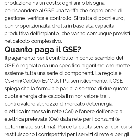
produzione ha un costo: ogni anno bisogna
corrispondere al GSE una tariffa che copre oneri di
gestione, verifica e controllo. Si tratta di pochi euro,
con proporzionalità diretta in base alla capacità
produttiva dell’impianto, che vanno comunque previsti
nel calcolo complessivo.
Quanto paga il GSE?
Il pagamento per il contributo in conto scambio del
GSE è regolato da uno specifico algoritmo che mette
assieme tutta una serie di componenti. La regola è:
Cs=min(Cei;Oe)+Es*CUsf Più semplicemente, il GSE
spiega che la formula è pari alla somma di due quote:
quota energia che calcola il minor valore tra il
controvalore al prezzo di mercato dell’energia
elettrica immessa in rete (Cei) e l’onere dell’energia
elettrica prelevata (Oe) dalla rete per i consumi (è
determinato su stima). Poi c’è la quota servizi, con cui si
restituiscono i corrispettivi per i servizi di rete e per gli