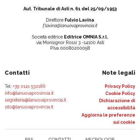
Aut. Tribunale di Asti n. 61 del 25/09/1953
Direttore
Fulvio Lavina
f.lavina@lanuovaprovincia.it
Società editrice
Editrice OMNIA S.r.l.
via Monsignor Rossi 3 -14100 Asti
P.Iva 00080200058
Contatti
Note legali
Tel:
+39 0141 532186
Privacy Policy
info@lanuovaprovincia.it
Cookie Policy
segreteria@lanuovaprovincia.it
Dichiarazione di
sito@lanuovaprovincia.it
accessibilità
Aggiorna le preferenze
sui cookie
RSS
CONTATTI
NECROLOGIE