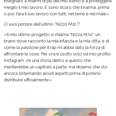
insegnato a fidarmi di più del mio istinto e a proteggere
meglio il mio lavoro. E sono sicuro che il karma, prima
o poi, farà il suo lavoro con tutti, nel bene e nel male».
Ci vuoi parlare dell'ultimo "Nizza M.to"?
«Il mio ultimo progetto si chiama “Nizza M.to”, un
brano dove racconto la mia infanzia e la mia città, e di
come la passione per il rap mi abbia dato la forza di
affrontare le cose. Per ora è uscito solo sul mio profilo
Instagram, c’è una storia dietro a questo che
meriterebbe un capitolo a parte, ma diciamo che sto
ancora sistemando alcuni aspetti prima di poterlo
distribuire ufficialmente».