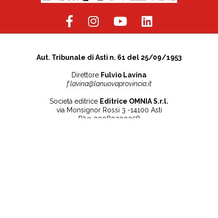
Aut. Tribunale di Asti n. 61 del 25/09/1953
Direttore
Fulvio Lavina
f.lavina@lanuovaprovincia.it
Società editrice
Editrice OMNIA S.r.l.
via Monsignor Rossi 3 -14100 Asti
P.Iva 00080200058
Contatti
Note legali
Tel:
+39 0141 532186
Privacy Policy
info@lanuovaprovincia.it
Cookie Policy
segreteria@lanuovaprovincia.it
Dichiarazione di
sito@lanuovaprovincia.it
accessibilità