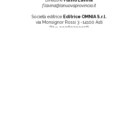
Direttore
Fulvio Lavina
f.lavina@lanuovaprovincia.it
Società editrice
Editrice OMNIA S.r.l.
via Monsignor Rossi 3 -14100 Asti
P.Iva 00080200058
Contatti
Note legali
Tel:
+39 0141 532186
Privacy Policy
info@lanuovaprovincia.it
Cookie Policy
segreteria@lanuovaprovincia.it
Dichiarazione di
sito@lanuovaprovincia.it
accessibilità
Aggiorna le preferenze
sui cookie
RSS
CONTATTI
NECROLOGIE
ULTIME NOTIZIE