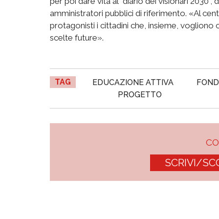
per poi dare vita al “diario dei visionari 2030”,
amministratori pubblici di riferimento. «Al c
protagonisti i cittadini che, insieme, voglion
scelte future».
TAG
EDUCAZIONE ATTIVA
FOND
PROGETTO
C
SCRIVI/SC