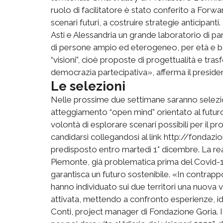
ruolo di facilitatore è stato conferito a Forw
scenari futuri, a costruire strategie anticipanti.
Asti e Alessandria un grande laboratorio di p
di persone ampio ed eterogeneo, per età e bac
“visioni”, cioè proposte di progettualità e tr
democrazia partecipativa», afferma il presid
Le selezioni
Nelle prossime due settimane saranno seleziona
atteggiamento “open mind” orientato al futuro.
volontà di esplorare scenari possibili per il pr
candidarsi collegandosi al link http://fondazio
predisposto entro martedì 1° dicembre. La r
Piemonte, già problematica prima del Covid-1
garantisca un futuro sostenibile. «In contrapp
hanno individuato sui due territori una nuova 
attivata, mettendo a confronto esperienze, id
Conti, project manager di Fondazione Goria. I 