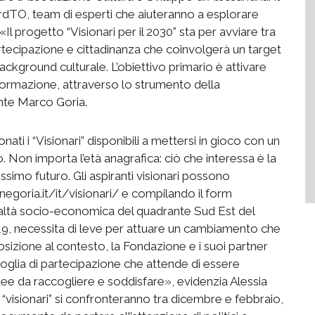
ardTO, team di esperti che aiuteranno a esplorare
 «Il progetto “Visionari per il 2030” sta per avviare tra
artecipazione e cittadinanza che coinvolgerà un target
kground culturale. L’obiettivo primario è attivare
asformazione, attraverso lo strumento della
ente Marco Goria.
ti i “Visionari” disponibili a mettersi in gioco con un
 Non importa l’età anagrafica: ciò che interessa è la
ossimo futuro. Gli aspiranti visionari possono
negoria.it/it/visionari/ e compilando il form
ealtà socio-economica del quadrante Sud Est del
9, necessita di leve per attuare un cambiamento che
osizione al contesto, la Fondazione e i suoi partner
voglia di partecipazione che attende di essere
ee da raccogliere e soddisfare», evidenzia Alessia
“visionari” si confronteranno tra dicembre e febbraio,