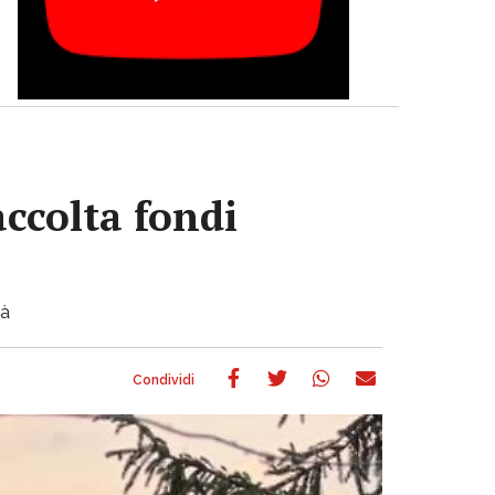
accolta fondi
tà