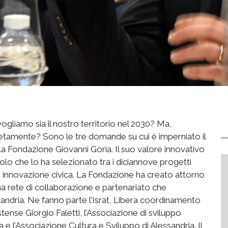
liamo sia il nostro territorio nel 2030? Ma,
etamente? Sono le tre domande su cui è imperniato il
la Fondazione Giovanni Goria. Il suo valore innovativo
lo che lo ha selezionato tra i diciannove progetti
a e innovazione civica. La Fondazione ha creato attorno
 una rete di collaborazione e partenariato che
ssandria. Ne fanno parte l’Israt, Libera coordinamento
stense Giorgio Faletti, l’Associazione di sviluppo
e l’Associazione Cultura e Sviluppo di Alessandria. Il