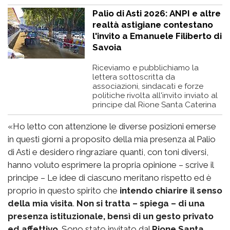
Palio di Asti 2026: ANPI e altre
realtà astigiane contestano
l'invito a Emanuele Filiberto di
Savoia
Riceviamo e pubblichiamo la
lettera sottoscritta da
associazioni, sindacati e forze
politiche rivolta all'invito inviato al
principe dal Rione Santa Caterina
«Ho letto con attenzione le diverse posizioni emerse
in questi giorni a proposito della mia presenza al Palio
di Asti e desidero ringraziare quanti, con toni diversi,
hanno voluto esprimere la propria opinione – scrive il
principe – Le idee di ciascuno meritano rispetto ed è
proprio in questo spirito che
intendo chiarire il senso
della mia visita
.
Non si tratta – spiega – di una
presenza istituzionale, bensì di un gesto privato
ed affettivo
. Sono stato invitato dal
Rione Santa