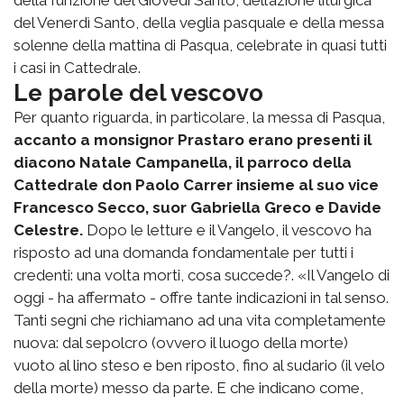
della funzione del Giovedì Santo, dell’azione liturgica
del Venerdì Santo, della veglia pasquale e della messa
solenne della mattina di Pasqua, celebrate in quasi tutti
i casi in Cattedrale.
Le parole del vescovo
Per quanto riguarda, in particolare, la messa di Pasqua,
accanto a monsignor Prastaro erano presenti il
diacono Natale Campanella, il parroco della
Cattedrale don Paolo Carrer insieme al suo vice
Francesco Secco, suor Gabriella Greco e Davide
Celestre.
Dopo le letture e il Vangelo, il vescovo ha
risposto ad una domanda fondamentale per tutti i
credenti: una volta morti, cosa succede?. «Il Vangelo di
oggi - ha affermato - offre tante indicazioni in tal senso.
Tanti segni che richiamano ad una vita completamente
nuova: dal sepolcro (ovvero il luogo della morte)
vuoto al lino steso e ben riposto, fino al sudario (il velo
della morte) messo da parte. E che indicano come,