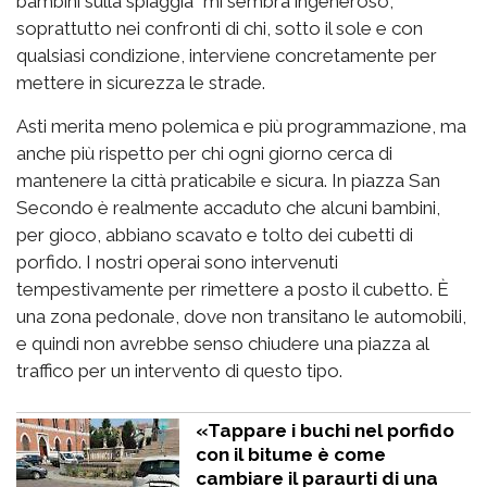
bambini sulla spiaggia” mi sembra ingeneroso,
soprattutto nei confronti di chi, sotto il sole e con
qualsiasi condizione, interviene concretamente per
mettere in sicurezza le strade.
Asti merita meno polemica e più programmazione, ma
anche più rispetto per chi ogni giorno cerca di
mantenere la città praticabile e sicura. In piazza San
Secondo è realmente accaduto che alcuni bambini,
per gioco, abbiano scavato e tolto dei cubetti di
porfido. I nostri operai sono intervenuti
tempestivamente per rimettere a posto il cubetto. È
una zona pedonale, dove non transitano le automobili,
e quindi non avrebbe senso chiudere una piazza al
traffico per un intervento di questo tipo.
«Tappare i buchi nel porfido
con il bitume è come
cambiare il paraurti di una