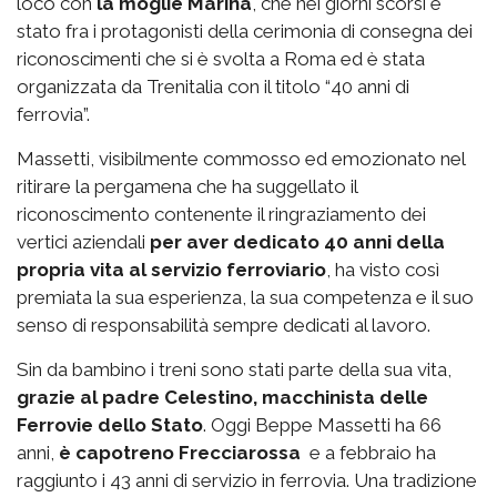
loco con
la moglie Marina
, che nei giorni scorsi è
stato fra i protagonisti della cerimonia di consegna dei
riconoscimenti che si è svolta a Roma ed è stata
organizzata da Trenitalia con il titolo “40 anni di
ferrovia”.
Massetti, visibilmente commosso ed emozionato nel
ritirare la pergamena che ha suggellato il
riconoscimento contenente il ringraziamento dei
vertici aziendali
per aver dedicato 40 anni della
propria vita al servizio ferroviario
, ha visto così
premiata la sua esperienza, la sua competenza e il suo
senso di responsabilità sempre dedicati al lavoro.
Sin da bambino i treni sono stati parte della sua vita,
grazie al padre Celestino, macchinista delle
Ferrovie dello Stato
. Oggi Beppe Massetti ha 66
anni,
è capotreno Frecciarossa
e a febbraio ha
raggiunto i 43 anni di servizio in ferrovia. Una tradizione