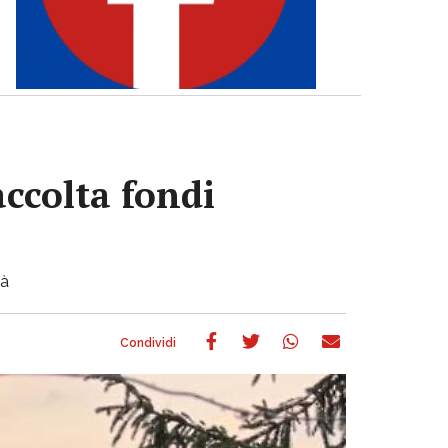
accolta fondi
tà