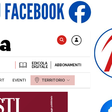
EDICOLA
ABBONAMENTI
DIGITALE
RT
EVENTI
TERRITORIO