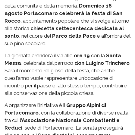
della comunità e della memoria.
Domenica 16
agosto Portacomaro celebrerà la festa di San
Rocco
, appuntamento popolare che si svolge attorno
alla storica
chiesetta settecentesca dedicata al
santo
, nel cuore del
Parco della Pace
e all’ombra del
suo pino secolare.
La giornata prenderà il via alle
ore 19
con la
Santa
Messa
, celebrata dal parroco
don Luigino Trinchero
.
Sarà il momento religioso della festa, che anche
quest’anno vuole rappresentare un’occasione di
incontro per il paese e, allo stesso tempo, contribuire
alla conservazione della piccola chiesa.
A organizzare l’iniziativa è il
Gruppo Alpini di
Portacomaro
, con la collaborazione di diverse realtà,
tra cui
l’Associazione Nazionale Combattenti e
Reduci
, sede di Portacomaro. La serata proseguirà