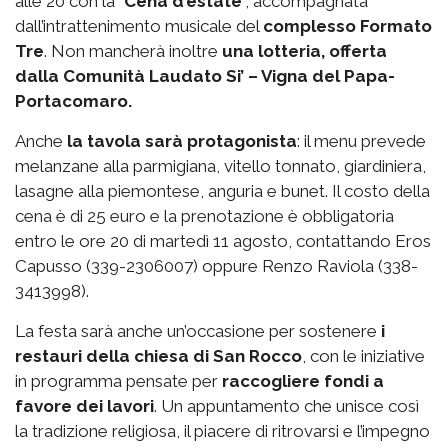
alle 20 con la “
Cena d’estate
”, accompagnata
dall’intrattenimento musicale del
complesso Formato
Tre
. Non mancherà inoltre
una lotteria, offerta
dalla Comunità Laudato Si’ – Vigna del Papa-
Portacomaro.
Anche
la tavola sarà protagonista
: il menu prevede
melanzane alla parmigiana, vitello tonnato, giardiniera,
lasagne alla piemontese, anguria e bunet. Il costo della
cena è di 25 euro e la prenotazione è obbligatoria
entro le ore 20 di martedì 11 agosto, contattando Eros
Capusso (339-2306007) oppure Renzo Raviola (338-
3413998).
La festa sarà anche un’occasione per sostenere
i
restauri della chiesa di San Rocco
, con le iniziative
in programma pensate per
raccogliere fondi a
favore dei lavori
. Un appuntamento che unisce così
la tradizione religiosa, il piacere di ritrovarsi e l’impegno