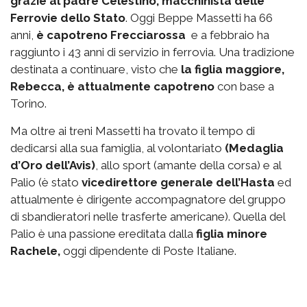
grazie al padre Celestino, macchinista delle
Ferrovie dello Stato
. Oggi Beppe Massetti ha 66
anni,
è capotreno Frecciarossa
e a febbraio ha
raggiunto i 43 anni di servizio in ferrovia. Una tradizione
destinata a continuare, visto che
la figlia maggiore,
Rebecca, è attualmente capotreno
con base a
Torino.
Ma oltre ai treni Massetti ha trovato il tempo di
dedicarsi alla sua famiglia, al volontariato
(Medaglia
d’Oro dell’Avis)
, allo sport (amante della corsa) e al
Palio (è stato
vicedirettore generale dell’Hasta
ed
attualmente è dirigente accompagnatore del gruppo
di sbandieratori nelle trasferte americane). Quella del
Palio è una passione ereditata dalla
figlia minore
Rachele,
oggi dipendente di Poste Italiane.