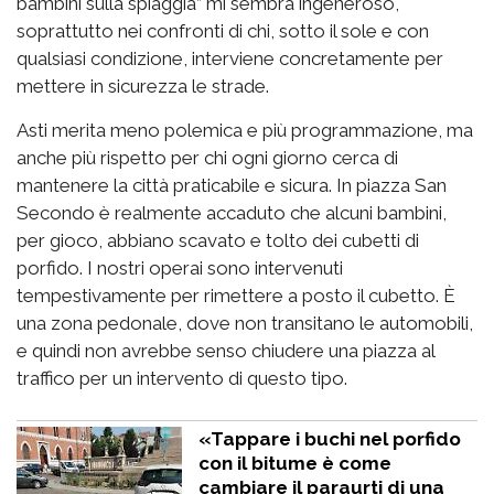
bambini sulla spiaggia” mi sembra ingeneroso,
soprattutto nei confronti di chi, sotto il sole e con
qualsiasi condizione, interviene concretamente per
mettere in sicurezza le strade.
Asti merita meno polemica e più programmazione, ma
anche più rispetto per chi ogni giorno cerca di
mantenere la città praticabile e sicura. In piazza San
Secondo è realmente accaduto che alcuni bambini,
per gioco, abbiano scavato e tolto dei cubetti di
porfido. I nostri operai sono intervenuti
tempestivamente per rimettere a posto il cubetto. È
una zona pedonale, dove non transitano le automobili,
e quindi non avrebbe senso chiudere una piazza al
traffico per un intervento di questo tipo.
«Tappare i buchi nel porfido
con il bitume è come
cambiare il paraurti di una