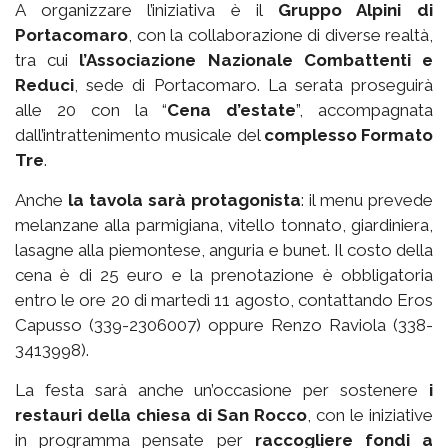
A organizzare l’iniziativa è il
Gruppo Alpini di
Portacomaro
, con la collaborazione di diverse realtà,
tra cui
l’Associazione Nazionale Combattenti e
Reduci
, sede di Portacomaro. La serata proseguirà
alle 20 con la “
Cena d’estate
”, accompagnata
dall’intrattenimento musicale del
complesso Formato
Tre
.
Anche
la tavola sarà protagonista
: il menu prevede
melanzane alla parmigiana, vitello tonnato, giardiniera,
lasagne alla piemontese, anguria e bunet. Il costo della
cena è di 25 euro e la prenotazione è obbligatoria
entro le ore 20 di martedì 11 agosto, contattando Eros
Capusso (339-2306007) oppure Renzo Raviola (338-
3413998).
La festa sarà anche un’occasione per sostenere
i
restauri della chiesa di San Rocco
, con le iniziative
in programma pensate per
raccogliere fondi a