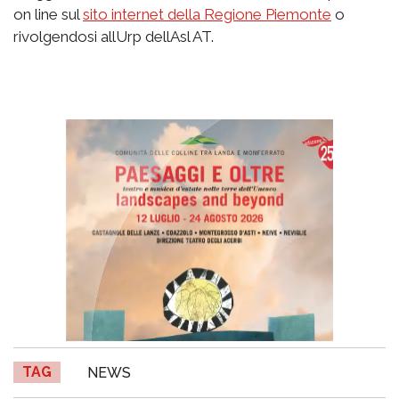
on line sul
sito internet della Regione Piemonte
o
rivolgendosi allUrp dellAsl AT.
TAG
NEWS