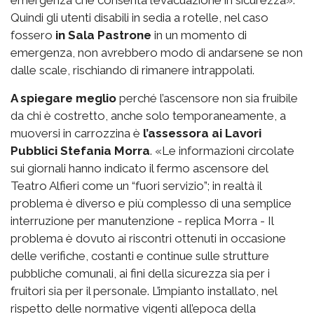
emergenza che consenta l’evacuazione in sicurezza».
Quindi gli utenti disabili in sedia a rotelle, nel caso
fossero
in Sala Pastrone
in un momento di
emergenza, non avrebbero modo di andarsene se non
dalle scale, rischiando di rimanere intrappolati.
A spiegare meglio
perché l’ascensore non sia fruibile
da chi è costretto, anche solo temporaneamente, a
muoversi in carrozzina è
l’assessora ai Lavori
Pubblici Stefania Morra
. «Le informazioni circolate
sui giornali hanno indicato il fermo ascensore del
Teatro Alfieri come un “fuori servizio”; in realtà il
problema è diverso e più complesso di una semplice
interruzione per manutenzione - replica Morra - Il
problema è dovuto ai riscontri ottenuti in occasione
delle verifiche, costanti e continue sulle strutture
pubbliche comunali, ai fini della sicurezza sia per i
fruitori sia per il personale. L’impianto installato, nel
rispetto delle normative vigenti all’epoca della