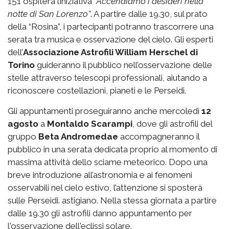
151
ospiterà l’iniziativa
“Accendiamo i desideri nella
notte di San Lorenzo”
. A partire dalle 19.30, sul prato
della “Rosina”, i partecipanti potranno trascorrere una
serata tra musica e osservazione del cielo. Gli esperti
dell’
Associazione Astrofili William Herschel di
Torino
guideranno il pubblico nell’osservazione delle
stelle attraverso telescopi professionali, aiutando a
riconoscere costellazioni, pianeti e le Perseidi.
Gli appuntamenti proseguiranno anche mercoledì
12
agosto
a
Montaldo Scarampi
, dove gli astrofili del
gruppo
Beta Andromedae
accompagneranno il
pubblico in una serata dedicata proprio al momento di
massima attività dello sciame meteorico. Dopo una
breve introduzione all’astronomia e ai fenomeni
osservabili nel cielo estivo, l’attenzione si sposterà
sulle Perseidi. astigiano. Nella stessa giornata a partire
dalle 19.30 gli astrofili danno appuntamento per
l'osservazione dell'eclissi solare.