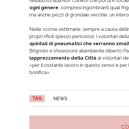
nellautostrada Asti  Cuneo) che porta in local
ogni genere
, compresi ingombranti quali frigo
ma anche pezzi di grondaie vecchie, un intero
Nelle scorse settimane, sempre a causa dellinc
propri rifiuti spesso pericolosi, i volontari d
quintali di pneumatici che verranno smalt
Brignolo e lAssessore allambiente Alberto P
lapprezzamento della Città
ai volontari d
«per il costante lavoro in questo senso e per l
bonifica»
TAG
NEWS
C