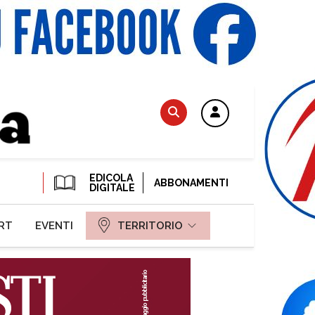
EDICOLA
ABBONAMENTI
DIGITALE
RT
EVENTI
TERRITORIO