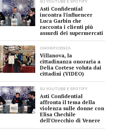
SU YOUTUBE E SPOTIFY
Asti Confidential
incontra l'influencer
Luca Garbin che
racconta i clienti più
assurdi dei supermercati
ONORIFICENZA
Villanova, la
cittadinanza onoraria a
Delia Cortese voluta dai
cittadini (VIDEO)
SU YOUTUBE E SPOTIFY
Asti Confidential
affronta il tema della
violenza sulle donne con
Elisa Chechile
dell'Orecchio di Venere