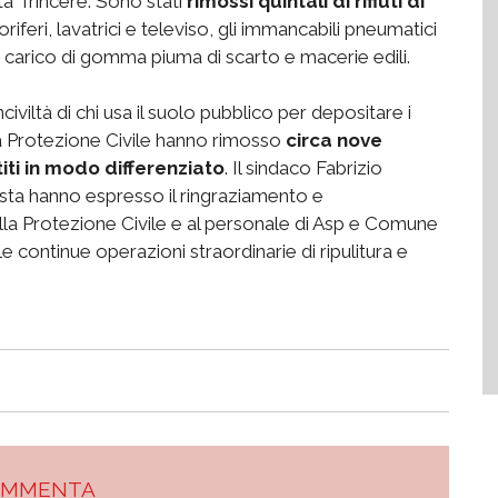
ità Trincere. Sono stati
rimossi quintali di rifiuti di
riferi, lavatrici e televiso, gli immancabili pneumatici
 carico di gomma piuma di scarto e macerie edili.
iviltà di chi usa il suolo pubblico per depositare i
ella Protezione Civile hanno rimosso
circa nove
iti in modo differenziato
. Il sindaco Fabrizio
asta hanno espresso il ringraziamento e
ella Protezione Civile e al personale di Asp e Comune
e continue operazioni straordinarie di ripulitura e
OMMENTA