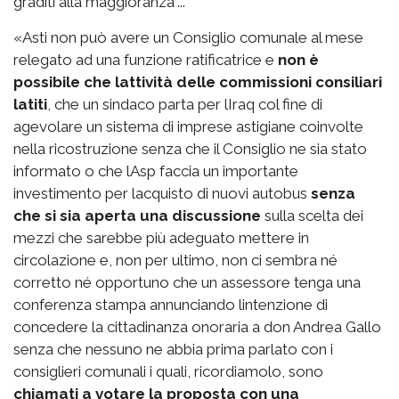
graditi alla maggioranza"...
«Asti non può avere un Consiglio comunale al mese
relegato ad una funzione ratificatrice e
non è
possibile che lattività delle commissioni consiliari
latiti
, che un sindaco parta per lIraq col fine di
agevolare un sistema di imprese astigiane coinvolte
nella ricostruzione senza che il Consiglio ne sia stato
informato o che lAsp faccia un importante
investimento per lacquisto di nuovi autobus
senza
che si sia aperta una discussione
sulla scelta dei
mezzi che sarebbe più adeguato mettere in
circolazione e, non per ultimo, non ci sembra né
corretto né opportuno che un assessore tenga una
conferenza stampa annunciando lintenzione di
concedere la cittadinanza onoraria a don Andrea Gallo
senza che nessuno ne abbia prima parlato con i
consiglieri comunali i quali, ricordiamolo, sono
chiamati a votare la proposta con una