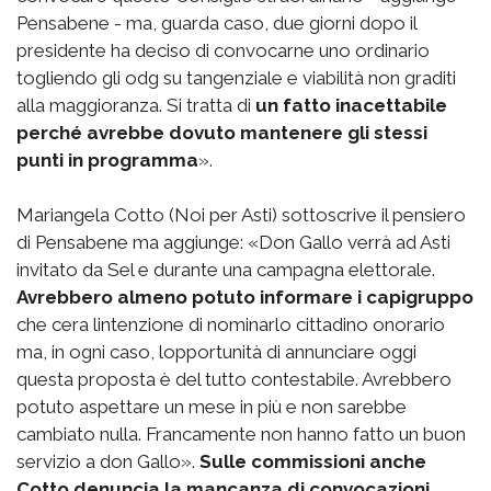
Pensabene - ma, guarda caso, due giorni dopo il
presidente ha deciso di convocarne uno ordinario
togliendo gli odg su tangenziale e viabilità non graditi
alla maggioranza. Si tratta di
un fatto inacettabile
perché avrebbe dovuto mantenere gli stessi
punti in programma
».
Mariangela Cotto (Noi per Asti) sottoscrive il pensiero
di Pensabene ma aggiunge: «Don Gallo verrà ad Asti
invitato da Sel e durante una campagna elettorale.
Avrebbero almeno potuto informare i capigruppo
che cera lintenzione di nominarlo cittadino onorario
ma, in ogni caso, lopportunità di annunciare oggi
questa proposta è del tutto contestabile. Avrebbero
potuto aspettare un mese in più e non sarebbe
cambiato nulla. Francamente non hanno fatto un buon
servizio a don Gallo».
Sulle commissioni anche
Cotto denuncia la mancanza di convocazioni