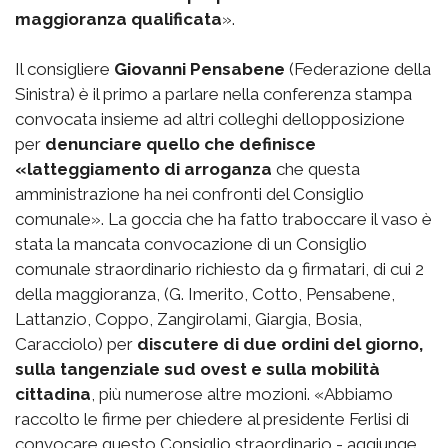
maggioranza qualificata
».
Il consigliere
Giovanni Pensabene
(Federazione della
Sinistra) è il primo a parlare nella conferenza stampa
convocata insieme ad altri colleghi dellopposizione
per
denunciare quello che definisce
«latteggiamento di arroganza
che questa
amministrazione ha nei confronti del Consiglio
comunale». La goccia che ha fatto traboccare il vaso è
stata la mancata convocazione di un Consiglio
comunale straordinario richiesto da 9 firmatari, di cui 2
della maggioranza, (G. Imerito, Cotto, Pensabene,
Lattanzio, Coppo, Zangirolami, Giargia, Bosia,
Caracciolo) per
discutere di due ordini del giorno,
sulla tangenziale sud ovest e sulla mobilità
cittadina
, più numerose altre mozioni. «Abbiamo
raccolto le firme per chiedere al presidente Ferlisi di
convocare questo Consiglio straordinario - aggiunge