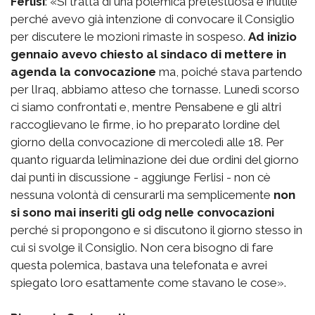
Ferlisi
: «Si tratta di una polemica pretestuosa e inutile
perché avevo già intenzione di convocare il Consiglio
per discutere le mozioni rimaste in sospeso.
Ad inizio
gennaio avevo chiesto al sindaco di mettere in
agenda la convocazione
ma, poiché stava partendo
per lIraq, abbiamo atteso che tornasse. Lunedì scorso
ci siamo confrontati e, mentre Pensabene e gli altri
raccoglievano le firme, io ho preparato lordine del
giorno della convocazione di mercoledì alle 18. Per
quanto riguarda leliminazione dei due ordini del giorno
dai punti in discussione - aggiunge Ferlisi - non cè
nessuna volontà di censurarli ma semplicemente
non
si sono mai inseriti gli odg nelle convocazioni
perché si propongono e si discutono il giorno stesso in
cui si svolge il Consiglio. Non cera bisogno di fare
questa polemica, bastava una telefonata e avrei
spiegato loro esattamente come stavano le cose».