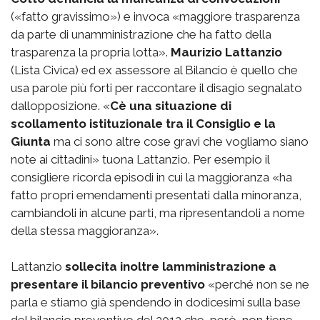
(«fatto gravissimo») e invoca «maggiore trasparenza
da parte di unamministrazione che ha fatto della
trasparenza la propria lotta».
Maurizio Lattanzio
(Lista Civica) ed ex assessore al Bilancio è quello che
usa parole più forti per raccontare il disagio segnalato
dallopposizione. «
Cè una situazione di
scollamento istituzionale tra il Consiglio e la
Giunta
ma ci sono altre cose gravi che vogliamo siano
note ai cittadini» tuona Lattanzio. Per esempio il
consigliere ricorda episodi in cui la maggioranza «ha
fatto propri emendamenti presentati dalla minoranza,
cambiandoli in alcune parti, ma ripresentandoli a nome
della stessa maggioranza».
Lattanzio
sollecita inoltre lamministrazione a
presentare il bilancio preventivo
«perché non se ne
parla e stiamo già spendendo in dodicesimi sulla base
del bilancio preventivo del 2012 che, però, non tiene