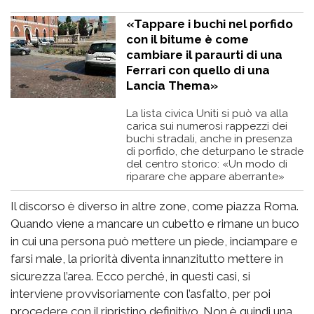
«Tappare i buchi nel porfido
con il bitume è come
cambiare il paraurti di una
Ferrari con quello di una
Lancia Thema»
La lista civica Uniti si può va alla
carica sui numerosi rappezzi dei
buchi stradali, anche in presenza
di porfido, che deturpano le strade
del centro storico: «Un modo di
riparare che appare aberrante»
Il discorso è diverso in altre zone, come piazza Roma.
Quando viene a mancare un cubetto e rimane un buco
in cui una persona può mettere un piede, inciampare e
farsi male, la priorità diventa innanzitutto mettere in
sicurezza l’area. Ecco perché, in questi casi, si
interviene provvisoriamente con l’asfalto, per poi
procedere con il ripristino definitivo. Non è quindi una