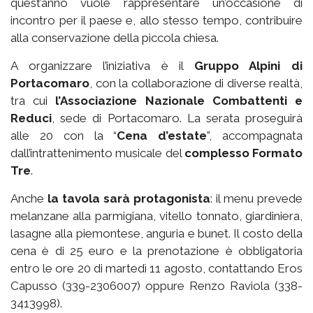
quest’anno vuole rappresentare un’occasione di
incontro per il paese e, allo stesso tempo, contribuire
alla conservazione della piccola chiesa.
A organizzare l’iniziativa è il
Gruppo Alpini di
Portacomaro
, con la collaborazione di diverse realtà,
tra cui
l’Associazione Nazionale Combattenti e
Reduci
, sede di Portacomaro. La serata proseguirà
alle 20 con la “
Cena d’estate
”, accompagnata
dall’intrattenimento musicale del
complesso Formato
Tre
.
Anche
la tavola sarà protagonista
: il menu prevede
melanzane alla parmigiana, vitello tonnato, giardiniera,
lasagne alla piemontese, anguria e bunet. Il costo della
cena è di 25 euro e la prenotazione è obbligatoria
entro le ore 20 di martedì 11 agosto, contattando Eros
Capusso (339-2306007) oppure Renzo Raviola (338-
3413998).