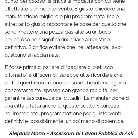
punto pericoloso, si critica la modalità con cui viene
effettuato il primo intervento. È giusto chiedere una
manutenzione migliore e più programmata. Ma è
altrettanto giusto raccontare le cose per quello che
sono: mettere una pezza d’asfalto su un buco
pericoloso non significa rinunciare al ripristino
definitivo. Significa evitare che, nell’attesa dei lavori,
qualcuno si faccia male.
E forse prima di parlare di “badilate di pietrisco
bitumato” e di “scempi” sarebbe utile ricordare che
dietro quei lavori ci sono persone che intervengono
concretamente, spesso con grande rapidità, per
garantire la sicurezza dei cittadini. La manutenzione di
una città è fatta anche di queste scelte: sicurezza
nell’immediato, programmazione per gli interventi
definitivi e, possibilmente, un po’ meno di polemica.
Stefania Morra - Assessora ai Lavori Pubblici di Asti