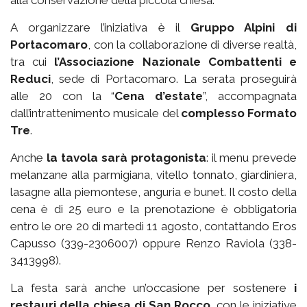
alla conservazione della piccola chiesa.
A organizzare l’iniziativa è il
Gruppo Alpini di
Portacomaro
, con la collaborazione di diverse realtà,
tra cui
l’Associazione Nazionale Combattenti e
Reduci
, sede di Portacomaro. La serata proseguirà
alle 20 con la “
Cena d’estate
”, accompagnata
dall’intrattenimento musicale del
complesso Formato
Tre
.
Anche
la tavola sarà protagonista
: il menu prevede
melanzane alla parmigiana, vitello tonnato, giardiniera,
lasagne alla piemontese, anguria e bunet. Il costo della
cena è di 25 euro e la prenotazione è obbligatoria
entro le ore 20 di martedì 11 agosto, contattando Eros
Capusso (339-2306007) oppure Renzo Raviola (338-
3413998).
La festa sarà anche un’occasione per sostenere
i
restauri della chiesa di San Rocco
, con le iniziative