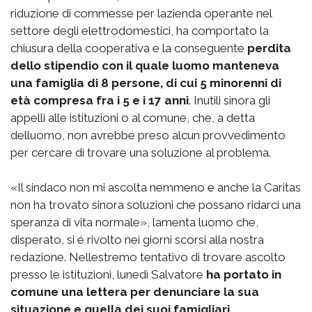
riduzione di commesse per lazienda operante nel
settore degli elettrodomestici, ha comportato la
chiusura della cooperativa e la conseguente
perdita
dello stipendio con il quale luomo manteneva
una famiglia di 8 persone, di cui 5 minorenni di
età compresa fra i 5 e i 17 anni
. Inutili sinora gli
appelli alle istituzioni o al comune, che, a detta
delluomo, non avrebbe preso alcun provvedimento
per cercare di trovare una soluzione al problema.
«Il sindaco non mi ascolta nemmeno e anche la Caritas
non ha trovato sinora soluzioni che possano ridarci una
speranza di vita normale», lamenta luomo che,
disperato, si é rivolto nei giorni scorsi alla nostra
redazione. Nellestremo tentativo di trovare ascolto
presso le istituzioni, lunedì Salvatore
ha portato in
comune una lettera per denunciare la sua
situazione e quella dei suoi famigliari
.