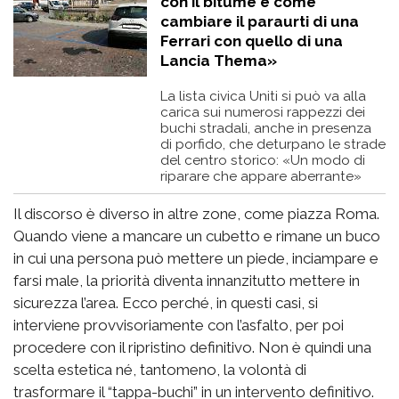
con il bitume è come
cambiare il paraurti di una
Ferrari con quello di una
Lancia Thema»
La lista civica Uniti si può va alla
carica sui numerosi rappezzi dei
buchi stradali, anche in presenza
di porfido, che deturpano le strade
del centro storico: «Un modo di
riparare che appare aberrante»
Il discorso è diverso in altre zone, come piazza Roma.
Quando viene a mancare un cubetto e rimane un buco
in cui una persona può mettere un piede, inciampare e
farsi male, la priorità diventa innanzitutto mettere in
sicurezza l’area. Ecco perché, in questi casi, si
interviene provvisoriamente con l’asfalto, per poi
procedere con il ripristino definitivo. Non è quindi una
scelta estetica né, tantomeno, la volontà di
trasformare il “tappa-buchi” in un intervento definitivo.