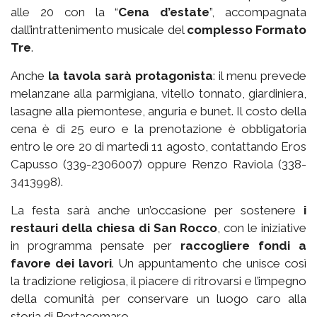
alle 20 con la “
Cena d’estate
”, accompagnata
dall’intrattenimento musicale del
complesso Formato
Tre
.
Anche
la tavola sarà protagonista
: il menu prevede
melanzane alla parmigiana, vitello tonnato, giardiniera,
lasagne alla piemontese, anguria e bunet. Il costo della
cena è di 25 euro e la prenotazione è obbligatoria
entro le ore 20 di martedì 11 agosto, contattando Eros
Capusso (339-2306007) oppure Renzo Raviola (338-
3413998).
La festa sarà anche un’occasione per sostenere
i
restauri della chiesa di San Rocco
, con le iniziative
in programma pensate per
raccogliere fondi a
favore dei lavori
. Un appuntamento che unisce così
la tradizione religiosa, il piacere di ritrovarsi e l’impegno
della comunità per conservare un luogo caro alla
storia di Portacomaro.