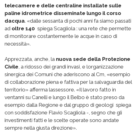
telecamere e delle centraline installate sulle
paline idrometrice disseminate lungo il corso
dacqua
. «dalle sessanta di pochi anni fa siamo passati
ad
oltre 140
 spiega Scagliola : una rete che permette
di monitorare costantemente le acque in caso di
necessità».
Apprezzata, anche, la
nuova sede della Protezione
Civile
, a ridosso dei grandi invasi, e lorganizzazione
sinergica dei Comuni che aderiscono al Cm, «esempio
di collaborazione piena e fattiva per la salvaguardia del
territorio» afferma lassessore. «Il lavoro fatto in
ventanni su Canelli e lungo il Belbo è stato preso da
esempio dalla Regione e dal gruppo di geologi  spiega
con soddisfazione Flavio Scagliola -, segno che gli
investimenti fatti e le scelte operate sono andate
sempre nella giusta direzione».