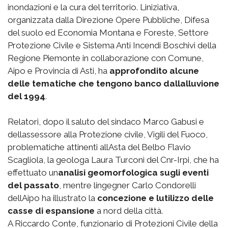
inondazioni e la cura del territorio. Liniziativa,
organizzata dalla Direzione Opere Pubbliche, Difesa
del suolo ed Economia Montana e Foreste, Settore
Protezione Civile e Sistema Anti Incendi Boschivi della
Regione Piemonte in collaborazione con Comune,
Aipo e Provincia di Asti, ha
approfondito alcune
delle tematiche che tengono banco dallalluvione
del 1994
.
Relatori, dopo il saluto del sindaco Marco Gabusi e
dellassessore alla Protezione civile, Vigili del Fuoco,
problematiche attinenti allAsta del Belbo Flavio
Scagliola, la geologa Laura Turconi del Cnr-Irpi, che ha
effettuato un
analisi geomorfologica sugli eventi
del passato
, mentre lingegner Carlo Condorelli
dellAipo ha illustrato la
concezione e lutilizzo delle
casse di espansione
a nord della città.
A Riccardo Conte, funzionario di Protezioni Civile della