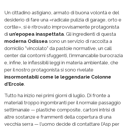
Un cittadino astigiano, armato di buona volontà e del
desiderio di fare una «radicale pulizia di garage, orto e
cortile», si è ritrovato improvvisamente protagonista
di
un’epopea inaspettata
. Gli ingredienti di questa
moderna Odissea
sono un servizio di raccolta a
domicilio "vincolato" da pastoie normative, un call
center dai contorni sfuggenti, l'immancabile burocrazia
e, infine, le inflessibili leggi in materia ambientale, che
per il nostro protagonista si sono rivelate
insormontabili come le leggendarie Colonne
d’Ercole
.
Tutto ha inizio nei primi giorni di luglio. Di fronte a
materiali troppo ingombranti per il normale passaggio
settimanale — plastiche composite, cartoni intrisi di
altre sostanze e frammenti della copertura di una
vecchia serra — l'uomo decide di contattare l’Asp per