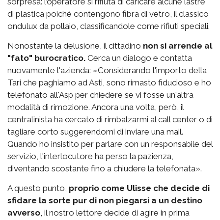
sorpresa: l’operatore si rifiuta di caricare alcune lastre
di plastica poiché contengono fibra di vetro, il classico
ondulux da pollaio, classificandole come rifiuti speciali.
Nonostante la delusione, il cittadino
non si arrende al
"fato" burocratico.
Cerca un dialogo e contatta
nuovamente l'azienda: «Considerando l'importo della
Tari che paghiamo ad Asti, sono rimasto fiducioso e ho
telefonato all'Asp per chiedere se vi fosse un'altra
modalità di rimozione. Ancora una volta, però, il
centralinista ha cercato di rimbalzarmi al call center o di
tagliare corto suggerendomi di inviare una mail.
Quando ho insistito per parlare con un responsabile del
servizio, l'interlocutore ha perso la pazienza,
diventando scostante fino a chiudere la telefonata».
A questo punto,
proprio come Ulisse che decide di
sfidare la sorte pur di non piegarsi a un destino
avverso
, il nostro lettore decide di agire in prima