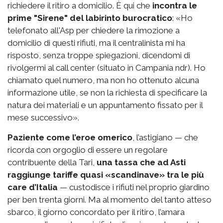
richiedere il ritiro a domicilio. È qui che
incontra le
prime "Sirene" del labirinto burocratico
: «Ho
telefonato all'Asp per chiedere la rimozione a
domicilio di questi rifiuti, ma il centralinista mi ha
risposto, senza troppe spiegazioni, dicendomi di
rivolgermi al call center (situato in Campania ndr). Ho
chiamato quel numero, ma non ho ottenuto alcuna
informazione utile, se non la richiesta di specificare la
natura dei materiali e un appuntamento fissato per il
mese successivo».
Paziente come l’eroe omerico
, l’astigiano — che
ricorda con orgoglio di essere un regolare
contribuente della Tari,
una tassa che ad Asti
raggiunge tariffe quasi «scandinave» tra le più
care d’Italia
— custodisce i rifiuti nel proprio giardino
per ben trenta giorni. Ma al momento del tanto atteso
sbarco, il giorno concordato per il ritiro, l’amara