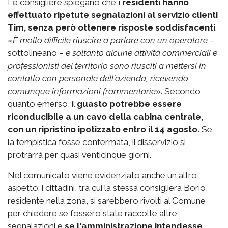
Le consigliere spiegano che
i residenti hanno
effettuato ripetute segnalazioni al servizio clienti
Tim, senza però ottenere risposte soddisfacenti
.
«
È molto difficile riuscire a parlare con un operatore
–
sottolineano –
e soltanto alcune attività commerciali e
professionisti del territorio sono riusciti a mettersi in
contatto con personale dell'azienda, ricevendo
comunque informazioni frammentarie
». Secondo
quanto emerso, il
guasto potrebbe essere
riconducibile a un cavo della cabina centrale,
con un ripristino ipotizzato entro il 14 agosto.
Se
la tempistica fosse confermata, il disservizio si
protrarrà per quasi venticinque giorni.
Nel comunicato viene evidenziato anche un altro
aspetto: i cittadini, tra cui la stessa consigliera Borio,
residente nella zona, si sarebbero rivolti al Comune
per chiedere se fossero state raccolte altre
segnalazioni e
se l'amministrazione intendesse