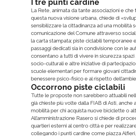
I tre punti cardine
La Rete, animata da tante associazioni e che fa
questa nuova visione urbana, chiede di «svil
sensibilizzare la cittadinanza ad una mobilità 
comunicazione del Comune attraverso social net
la carta stampata; piste ciclabili temporanee e
passaggi dedicati sia in condivisione con le au
consentano a tutti di vivere in sicurezza spazi
socio-culturali e altre iniziative di partecipaz
scuole elementari per formare giovani cittadini 
benessere psico-fisico e al rispetto dell’ambi
Occorrono piste ciclabili
Tutte le proposte non sarebbero attuabili nella
già chieste più volte dalla FIAB di Asti, anche
mobilità per chi acquista nuove biciclette o altr
All’amministrazione Rasero si chiede di proced
quartieri esterni al centro città e per realizza
collegando i punti cardine come piazza Alfieri,