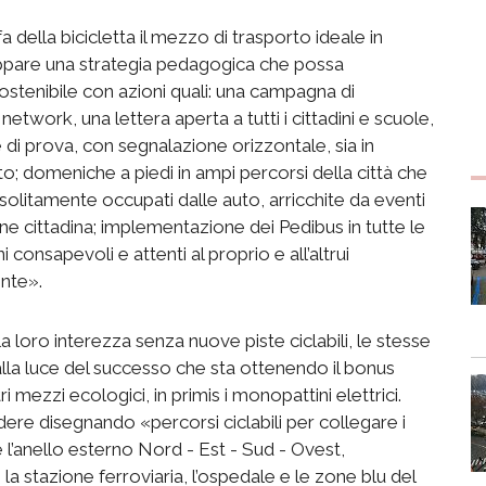
 della bicicletta il mezzo di trasporto ideale in
uppare una strategia pedagogica che possa
sostenibile con azioni quali: una campagna di
work, una lettera aperta a tutti i cittadini e scuole,
 di prova, con segnalazione orizzontale, sia in
to; domeniche a piedi in ampi percorsi della città che
 solitamente occupati dalle auto, arricchite da eventi
ione cittadina; implementazione dei Pedibus in tutte le
consapevoli e attenti al proprio e all’altrui
ente».
 loro interezza senza nuove piste ciclabili, le stesse
 alla luce del successo che sta ottenendo il bonus
i mezzi ecologici, in primis i monopattini elettrici.
ere disegnando «percorsi ciclabili per collegare i
re l’anello esterno Nord - Est - Sud - Ovest,
 la stazione ferroviaria, l’ospedale e le zone blu del