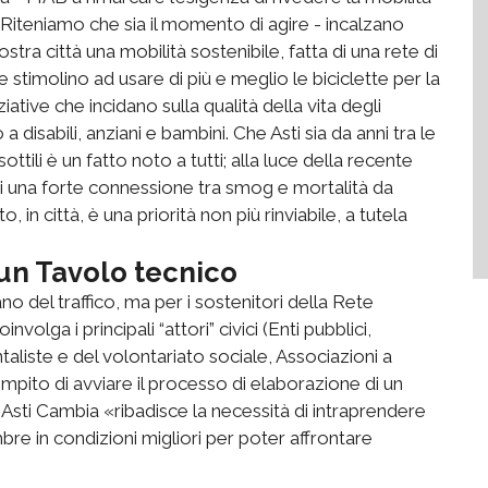
. «Riteniamo che sia il momento di agire - incalzano
tra città una mobilità sostenibile, fatta di una rete di
 e stimolino ad usare di più e meglio le biciclette per la
iative che incidano sulla qualità della vita degli
 disabili, anziani e bambini. Che Asti sia da anni tra le
ttili è un fatto noto a tutti; alla luce della recente
i una forte connessione tra smog e mortalità da
, in città, è una priorità non più rinviabile, a tutela
 un Tavolo tecnico
no del traffico, ma per i sostenitori della Rete
lga i principali “attori” civici (Enti pubblici,
aliste e del volontariato sociale, Associazioni a
compito di avviare il processo di elaborazione di un
e Asti Cambia «ribadisce la necessità di intraprendere
tembre in condizioni migliori per poter affrontare