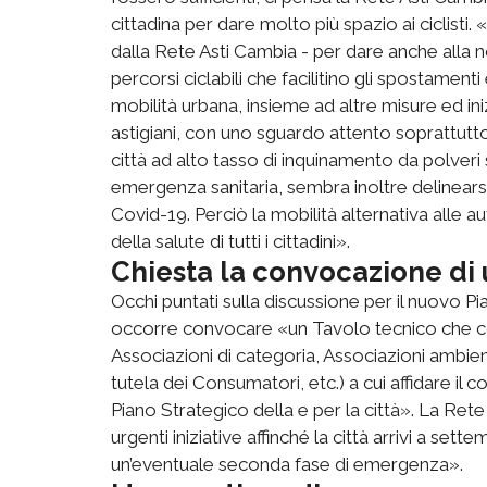
cittadina per dare molto più spazio ai ciclisti
dalla Rete Asti Cambia - per dare anche alla nos
percorsi ciclabili che facilitino gli spostamenti
mobilità urbana, insieme ad altre misure ed iniz
astigiani, con uno sguardo attento soprattutto a
città ad alto tasso di inquinamento da polveri so
emergenza sanitaria, sembra inoltre delinears
Covid-19. Perciò la mobilità alternativa alle auto
della salute di tutti i cittadini».
Chiesta la convocazione di
Occhi puntati sulla discussione per il nuovo Pia
occorre convocare «un Tavolo tecnico che coinvo
Associazioni di categoria, Associazioni ambient
tutela dei Consumatori, etc.) a cui affidare il 
Piano Strategico della e per la città». La Ret
urgenti iniziative affinché la città arrivi a set
un’eventuale seconda fase di emergenza».