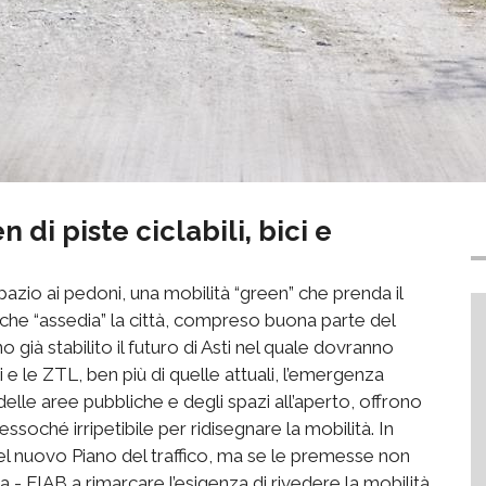
n di piste ciclabili, bici e
 spazio ai pedoni, una mobilità “green” che prenda il
che “assedia” la città, compreso buona parte del
o già stabilito il futuro di Asti nel quale dovranno
 le ZTL, ben più di quelle attuali, l’emergenza
delle aree pubbliche e degli spazi all’aperto, offrono
soché irripetibile per ridisegnare la mobilità. In
el nuovo Piano del traffico, ma se le premesse non
a - FIAB a rimarcare l’esigenza di rivedere la mobilità