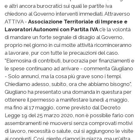
e altri ancora burocratici sui quali le partite iva
chiedono al Governo interventi immediati. Attraverso
ATTIVA -
Associazione Territoriale di Imprese e
Lavoratori Autonomi con Partita IVA
c'è la volontà
di mandare un forte segnale di disagio al Governo,
proprio nel giorno in cui molte attività ricominceranno
a lavorare, pur con tutte le precauzioni del caso.
"Elemosina di contributi, burocrazia per finanziamenti e
le spese continuano ad arrivare - commenta Giugliano
- Solo annunci, ma la cosa più grave sono i tempi.
Chiediamo adesso, subito, ora che abbiamo bisogno".
Giugliano ha presentato una domanda in questura per
ottenere il permesso a manifestare lunedì 4 maggio,
ma fino al 17 maggio, come previsto dal Decreto
Legge 19 del 25 marzo 2020, non è possibile farlo con
assembramenti né muoversi senza comprovati motivi
di lavoro, necessità o salute, cui si aggiungono le visite
ai congiunti. Così, niente clamori in piazza, ma un'altra