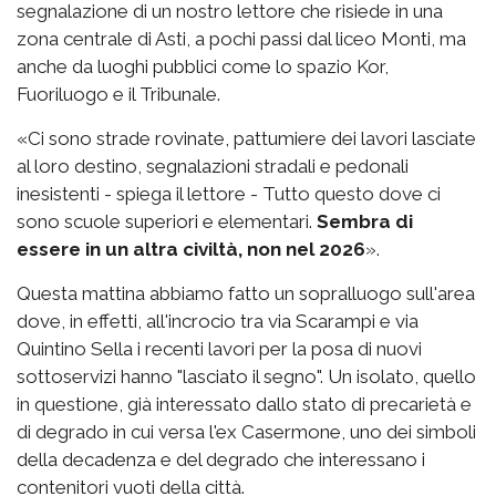
segnalazione di un nostro lettore che risiede in una
zona centrale di Asti, a pochi passi dal liceo Monti, ma
anche da luoghi pubblici come lo spazio Kor,
Fuoriluogo e il Tribunale.
«Ci sono strade rovinate, pattumiere dei lavori lasciate
al loro destino, segnalazioni stradali e pedonali
inesistenti - spiega il lettore - Tutto questo dove ci
sono scuole superiori e elementari.
Sembra di
essere in un altra civiltà, non nel 2026
».
Questa mattina abbiamo fatto un sopralluogo sull'area
dove, in effetti, all'incrocio tra via Scarampi e via
Quintino Sella i recenti lavori per la posa di nuovi
sottoservizi hanno "lasciato il segno". Un isolato, quello
in questione, già interessato dallo stato di precarietà e
di degrado in cui versa l'ex Casermone, uno dei simboli
della decadenza e del degrado che interessano i
contenitori vuoti della città.