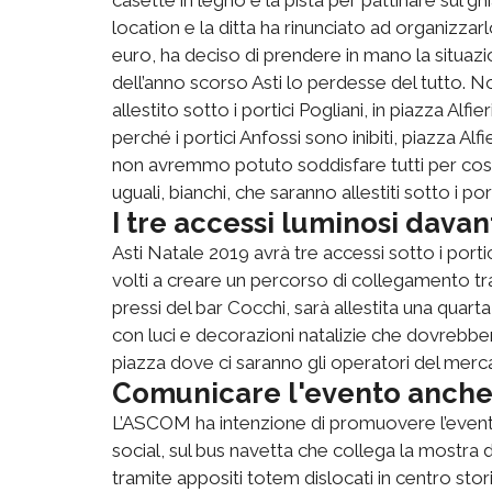
location e la ditta ha rinunciato ad organizza
euro, ha deciso di prendere in mano la situaz
dell’anno scorso Asti lo perdesse del tutto. N
allestito sotto i portici Pogliani, in piazza Alfi
perché i portici Anfossi sono inibiti, piazza A
non avremmo potuto soddisfare tutti per cost
uguali, bianchi, che saranno allestiti sotto i port
I tre accessi luminosi davant
Asti Natale 2019 avrà tre accessi sotto i portic
volti a creare un percorso di collegamento tra l
pressi del bar Cocchi, sarà allestita una quarta
con luci e decorazioni natalizie che dovrebbero
piazza dove ci saranno gli operatori del merca
Comunicare l'evento anche 
L’ASCOM ha intenzione di promuovere l’evento 
social, sul bus navetta che collega la mostra d
tramite appositi totem dislocati in centro st