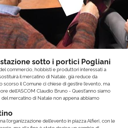
stazione sotto i portici Pogliani
del commercio, hobbisti e produttori interessati a
ostituirà il mercatino di Natale, già reduce da
nno scorso il Comune ci chiese di gestire l’evento, ma
rettore dell’ASCOM Claudio Bruno - Quest’anno siamo
i del mercatino di Natale non appena abbiamo
tino
rna l’organizzazione dell’evento in piazza Alfieri, con le
hiaccio, ma alla fine è stato deciso un cambio di