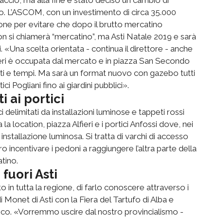
rlo. L’ASCOM, con un investimento di circa 35.000
ione per evitare che dopo il brutto mercatino
on si chiamerà “mercatino”, ma Asti Natale 2019 e sarà
eri. «Una scelta orientata - continua il direttore - anche
lfieri è occupata dal mercato e in piazza San Secondo
i e tempi. Ma sarà un format nuovo con gazebo tutti
ici Pogliani fino ai giardini pubblici».
i ai portici
i delimitati da installazioni luminose e tappeti rossi
a location, piazza Alfieri e i portici Anfossi dove, nei
 installazione luminosa. Si tratta di varchi di accesso
 incentivare i pedoni a raggiungere l’altra parte della
tino.
fuori Asti
in tutta la regione, di farlo conoscere attraverso i
i Monet di Asti con la Fiera del Tartufo di Alba e
orico. «Vorremmo uscire dal nostro provincialismo -