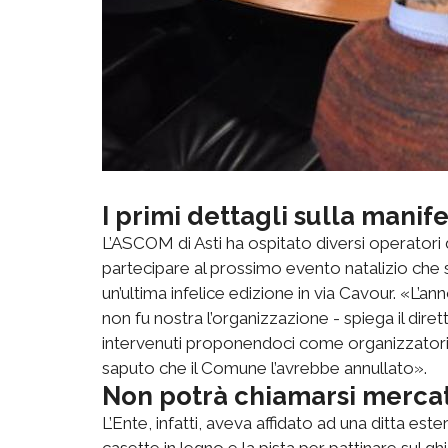
I primi dettagli sulla manife
L’ASCOM di Asti ha ospitato diversi operatori 
partecipare al prossimo evento natalizio che s
un’ultima infelice edizione in via Cavour. «L’a
non fu nostra l’organizzazione - spiega il di
intervenuti proponendoci come organizzator
saputo che il Comune l’avrebbe annullato».
Non potrà chiamarsi merca
L’Ente, infatti, aveva affidato ad una ditta este
casette in legno e la pista per pattinare sul g