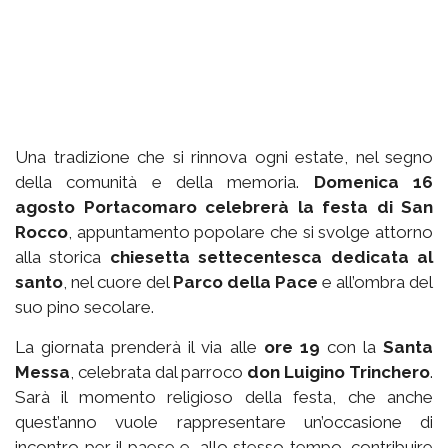
Una tradizione che si rinnova ogni estate, nel segno
della comunità e della memoria.
Domenica 16
agosto Portacomaro celebrerà la festa di San
Rocco
, appuntamento popolare che si svolge attorno
alla storica
chiesetta settecentesca dedicata al
santo
, nel cuore del
Parco della Pace
e all’ombra del
suo pino secolare.
La giornata prenderà il via alle
ore 19
con la
Santa
Messa
, celebrata dal parroco
don Luigino Trinchero
.
Sarà il momento religioso della festa, che anche
quest’anno vuole rappresentare un’occasione di
incontro per il paese e, allo stesso tempo, contribuire