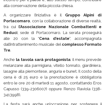
alla conservazione della piccola chiesa.
A organizzare l’iniziativa è il
Gruppo Alpini di
Portacomaro
, con la collaborazione di diverse realtà,
tra cui
l’Associazione Nazionale Combattenti e
Reduci
, sede di Portacomaro. La serata proseguirà
alle 20 con la “
Cena d’estate
”, accompagnata
dall’intrattenimento musicale del
complesso Formato
Tre
.
Anche
la tavola sarà protagonista
: il menu prevede
melanzane alla parmigiana, vitello tonnato, giardiniera,
lasagne alla piemontese, anguria e bunet. Il costo della
cena è di 25 euro e la prenotazione è obbligatoria
entro le ore 20 di martedì 11 agosto, contattando Eros
Capusso (339-2306007) oppure Renzo Raviola (338-
3413998).
La festa sarà anche un’occasione per sostenere
i