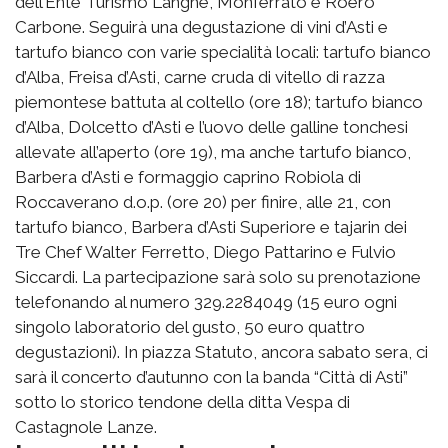
dell’Ente Turismo Langhe, Monferrato e Roero
Carbone. Seguirà una degustazione di vini d’Asti e
tartufo bianco con varie specialità locali: tartufo bianco
d’Alba, Freisa d’Asti, carne cruda di vitello di razza
piemontese battuta al coltello (ore 18); tartufo bianco
d’Alba, Dolcetto d’Asti e l’uovo delle galline tonchesi
allevate all’aperto (ore 19), ma anche tartufo bianco,
Barbera d’Asti e formaggio caprino Robiola di
Roccaverano d.o.p. (ore 20) per finire, alle 21, con
tartufo bianco, Barbera d’Asti Superiore e tajarin dei
Tre Chef Walter Ferretto, Diego Pattarino e Fulvio
Siccardi. La partecipazione sarà solo su prenotazione
telefonando al numero 329.2284049 (15 euro ogni
singolo laboratorio del gusto, 50 euro quattro
degustazioni). In piazza Statuto, ancora sabato sera, ci
sarà il concerto d’autunno con la banda “Città di Asti”
sotto lo storico tendone della ditta Vespa di
Castagnole Lanze.