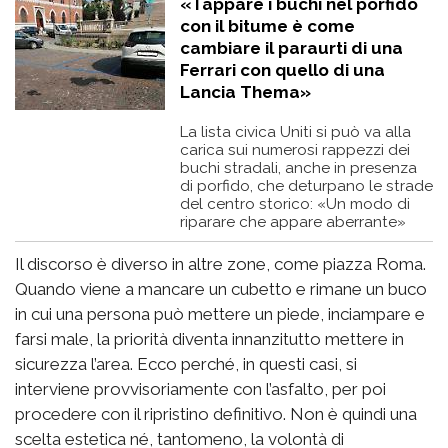
«Tappare i buchi nel porfido
con il bitume è come
cambiare il paraurti di una
Ferrari con quello di una
Lancia Thema»
La lista civica Uniti si può va alla
carica sui numerosi rappezzi dei
buchi stradali, anche in presenza
di porfido, che deturpano le strade
del centro storico: «Un modo di
riparare che appare aberrante»
Il discorso è diverso in altre zone, come piazza Roma.
Quando viene a mancare un cubetto e rimane un buco
in cui una persona può mettere un piede, inciampare e
farsi male, la priorità diventa innanzitutto mettere in
sicurezza l’area. Ecco perché, in questi casi, si
interviene provvisoriamente con l’asfalto, per poi
procedere con il ripristino definitivo. Non è quindi una
scelta estetica né, tantomeno, la volontà di