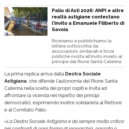
Palio di Asti 2026: ANPI e altre
realtà astigiane contestano
l'invito a Emanuele Filiberto di
Savoia
Riceviamo e pubblichiamo la
lettera sottoscritta da
associazioni, sindacati e forze
politiche rivolta all'invito inviato al
principe dal Rione Santa Caterina
La prima replica arriva dalla
Destra Sociale
Astigiana
, che difende l'autonomia del Rione Santa
Caterina nella scelta dei propri ospiti e invita ad
affrontare la vicenda nel rispetto dei principi
democratici, esprimendo inoltre solidarietà al Rettore
e al Comitato Palio.
«
La Destra Sociale Astigiana è da sempre molto critica
nei confronti di ogni forma di monarchia, passata o