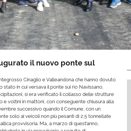
ugurato il nuovo ponte sul
Montegrosso Cinaglio e Valleandona che hanno dovuto
o stato in cui versava il ponte sui rio Navissano.
pitazioni, si era verificato il collasso delle strutture
ro e voltini in mattoni, con conseguente chiusura alla
l novembre successivo quando il Comune, con un
onte solo ai veicoli non più pesanti di 2,5 tonnellate
allica provvisoria. Ma, a marzo di quest’anno,
iuderlo in via provvisorio a seguito di