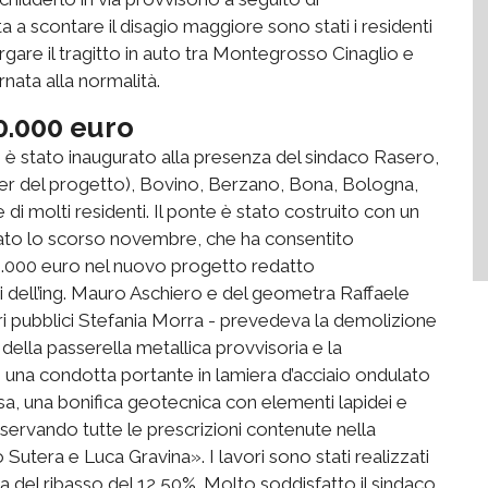
 a scontare il disagio maggiore sono stati i residenti
largare il tragitto in auto tra Montegrosso Cinaglio e
nata alla normalità.
0.000 euro
, è stato inaugurato alla presenza del sindaco Rasero,
’iter del progetto), Bovino, Berzano, Bona, Bologna,
 di molti residenti. Il ponte è stato costruito con un
ato lo scorso novembre, che ha consentito
100.000 euro nel nuovo progetto redatto
i dell’ing. Mauro Aschiero e del geometra Raffaele
vori pubblici Stefania Morra - prevedeva la demolizione
della passerella metallica provvisoria e la
n una condotta portante in lamiera d’acciaio ondulato
sa, una bonifica geotecnica con elementi lapidei e
sservando tutte le prescrizioni contenute nella
Sutera e Luca Gravina». I lavori sono stati realizzati
ula del ribasso del 12,50%. Molto soddisfatto il sindaco