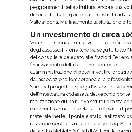
peggioramenti della struttura. Ancora una volta
di zona che tutti i giorni erano costretti ad al
Valleandona. Ma finalmente la situazione è tor
Un investimento di circa 10
Venerdì pomeriggio il nuovo ponte, definitivo
degli assessori Morra (che ha seguito tutto l
del consigliere delegato alle frazioni Ferrero e
finanziamento della Regione Piemonte, erog
all’amministrazione di poter investire circa 
dall’associazione temporanea di professionist
Sardi. «Il progetto - spiega l’assessore ai la
dell’impalcatura collassata del vecchio ponte, 
realizzazione di una nuova struttura mista co
e cemento armato previa, sotto il piano di po
materiale inerte. Il ponte è stato realizzato o
relazione geologica redatta dai geologi Paolo 
dalla ditta Nebiolo & C srl di Asti con la form