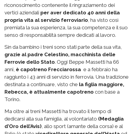
riconoscimento contenente il ringraziamento dei
vertici aziendali
per aver dedicato 40 anni della
propria vita al servizio ferroviario
, ha visto così
premiata la sua esperienza, la sua competenza e il suo
senso di responsabilità sempre dedicati al lavoro.
Sin da bambino i treni sono stati parte della sua vita,
grazie al padre Celestino, macchinista delle
Ferrovie dello Stato
. Oggi Beppe Massetti ha 66
anni,
è capotreno Frecciarossa
e a febbraio ha
raggiunto i 43 anni di servizio in ferrovia. Una tradizione
destinata a continuare, visto che
la figlia maggiore,
Rebecca, è attualmente capotreno
con base a
Torino.
Ma oltre ai treni Massetti ha trovato il tempo di
dedicarsi alla sua famiglia, al volontariato
(Medaglia
d’Oro dell’Avis)
, allo sport (amante della corsa) e al
Palio (è stato
vicedirettore generale dell’Hasta
ed