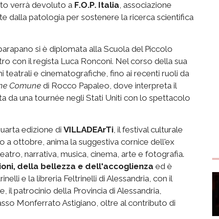
avato verrà devoluto a
F.O.P. Italia
, associazione
te dalla patologia per sostenere la ricerca scientifica
parapano si è diplomata alla Scuola del Piccolo
tro con il regista Luca Ronconi. Nel corso della sua
teatrali e cinematografiche, fino ai recenti ruoli da
ene Comune
di Rocco Papaleo, dove interpreta il
ta da una tournée negli Stati Uniti con lo spettacolo
uarta edizione di
VILLADEArTi
, il festival culturale
o a ottobre, anima la suggestiva cornice dell'ex
eatro, narrativa, musica, cinema, arte e fotografia.
ioni, della bellezza e dell'accoglienza
ed è
lli e la libreria Feltrinelli di Alessandria, con il
il patrocinio della Provincia di Alessandria,
sso Monferrato Astigiano, oltre al contributo di