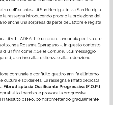
 retro dell'ex chiesa di San Remigio, in via San Remigio
 la rassegna introducendo proprio la proiezione del
iano anche una sorpresa da parte dell'attore e regista
ca di VILLADEArTi è un onore, ancor più per il valore
sottolinea Rosanna Sparapano –. In questo contesto
lta di un film come
Il Bene Comune
, il cui messaggio
gonisti, è un inno alla resilienza e alla redenzione
azione comunale e confluito quattro anni fa all'interno
cultura e solidarietà. La rassegna è infatti dedicata
la
Fibrodisplasia Ossificante Progressiva (F.O.P.)
,
soprattutto i bambini e provoca la progressiva
nti in tessuto osseo, compromettendo gradualmente