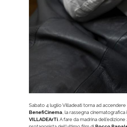
Sabato 4 luglio Villadeati torna ad accendere
BenefiCinema
, la rassegna cinematografica i
VILLADEArTi
. A fare da madrina dell'edizione 
protagonista dell'ultimo film di
Rocco Papal