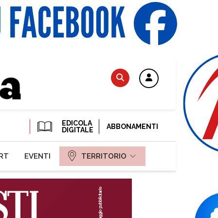
EDICOLA
ABBONAMENTI
DIGITALE
RT
EVENTI
TERRITORIO