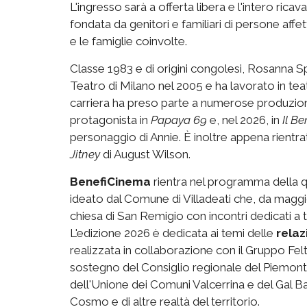
L'ingresso sarà a offerta libera e l'intero ric
fondata da genitori e familiari di persone affet
e le famiglie coinvolte.
Classe 1983 e di origini congolesi, Rosanna S
Teatro di Milano nel 2005 e ha lavorato in tea
carriera ha preso parte a numerose produzioni 
protagonista in
Papaya 69
e, nel 2026, in
Il B
personaggio di Annie. È inoltre appena rientra
Jitney
di August Wilson.
BenefiCinema
rientra nel programma della q
ideato dal Comune di Villadeati che, da maggi
chiesa di San Remigio con incontri dedicati a t
L'edizione 2026 è dedicata ai temi delle
relaz
realizzata in collaborazione con il Gruppo Feltrine
sostegno del Consiglio regionale del Piemonte, 
dell'Unione dei Comuni Valcerrina e del Gal Ba
Cosmo e di altre realtà del territorio.