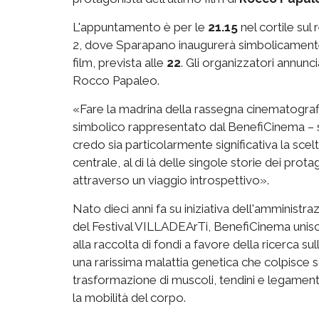
L'appuntamento è per le
21.15
nel cortile sul
2, dove Sparapano inaugurerà simbolicamente
film, prevista alle
22
. Gli organizzatori annunc
Rocco Papaleo.
«Fare la madrina della rassegna cinematografi
simbolico rappresentato dal BenefiCinema – 
credo sia particolarmente significativa la sce
centrale, al di là delle singole storie dei prota
attraverso un viaggio introspettivo».
Nato dieci anni fa su iniziativa dell'amministr
del Festival VILLADEArTi, BenefiCinema unisce 
alla raccolta di fondi a favore della ricerca sul
una rarissima malattia genetica che colpisce 
trasformazione di muscoli, tendini e legame
la mobilità del corpo.