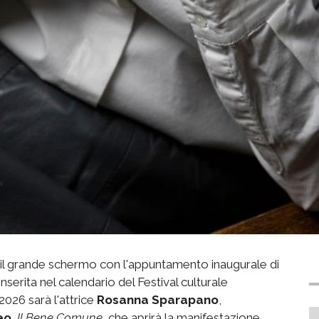
 il grande schermo con l'appuntamento inaugurale di
nserita nel calendario del Festival culturale
2026 sarà l'attrice
Rosanna Sparapano
,
eo
,
Il Bene Comune
, che aprirà la manifestazione.