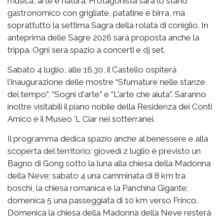
musica, arte e natura. Protagonista sarà lo stand
gastronomico con grigliate, patatine e birra, ma
soprattutto la settima Sagra della rolata di coniglio. In
anteprima delle Sagre 2026 sarà proposta anche la
trippa. Ogni sera spazio a concerti e dj set.
Sabato 4 luglio, alle 16.30, il Castello ospiterà
l'inaugurazione delle mostre “Sfumature nelle stanze
del tempo”, “Sogni d'arte” e “L'arte che aiuta”. Saranno
inoltre visitabili il piano nobile della Residenza dei Conti
Amico e il Museo 'L Ciar nei sotterranei.
Il programma dedica spazio anche al benessere e alla
scoperta del territorio: giovedì 2 luglio è previsto un
Bagno di Gong sotto la luna alla chiesa della Madonna
della Neve; sabato 4 una camminata di 8 km tra
boschi, la chiesa romanica e la Panchina Gigante;
domenica 5 una passeggiata di 10 km verso Frinco.
Domenica la chiesa della Madonna della Neve resterà