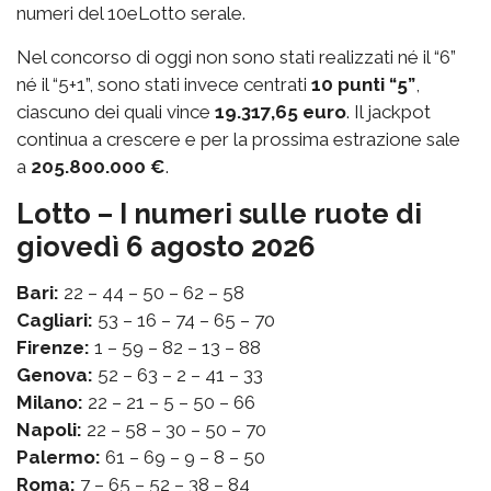
numeri del 10eLotto serale.
Nel concorso di oggi non sono stati realizzati né il “6”
né il “5+1”, sono stati invece centrati
10 punti “5”
,
ciascuno dei quali vince
19.317,65 euro
. Il jackpot
continua a crescere e per la prossima estrazione sale
a
205.800.000 €
.
Lotto – I numeri sulle ruote di
giovedì 6 agosto 2026
Bari:
22 – 44 – 50 – 62 – 58
Cagliari:
53 – 16 – 74 – 65 – 70
Firenze:
1 – 59 – 82 – 13 – 88
Genova:
52 – 63 – 2 – 41 – 33
Milano:
22 – 21 – 5 – 50 – 66
Napoli:
22 – 58 – 30 – 50 – 70
Palermo:
61 – 69 – 9 – 8 – 50
Roma:
7 – 65 – 52 – 38 – 84