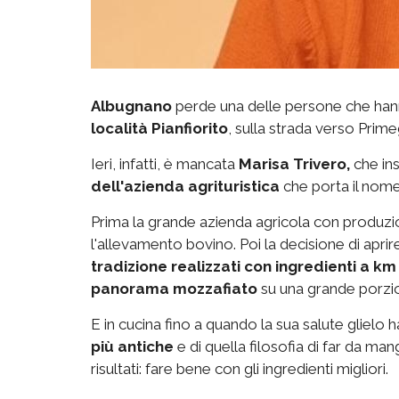
Albugnano
perde una delle persone che hann
località Pianfiorito
, sulla strada verso Prime
Ieri, infatti, è mancata
Marisa Trivero,
che in
dell'azienda agrituristica
che porta il nome 
Prima la grande azienda agricola con produzion
l'allevamento bovino. Poi la decisione di apri
tradizione realizzati con ingredienti a km
panorama mozzafiato
su una grande porzion
E in cucina fino a quando la sua salute glielo 
più antiche
e di quella filosofia di far da m
risultati: fare bene con gli ingredienti migliori.