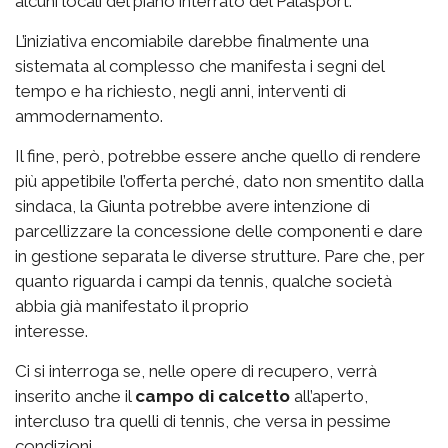
alcuni locali del piano interrato del Palasport.
L’iniziativa encomiabile darebbe finalmente una
sistemata al complesso che manifesta i segni del
tempo e ha richiesto, negli anni, interventi di
ammodernamento.
Il fine, però, potrebbe essere anche quello di rendere
più appetibile l’offerta perché, dato non smentito dalla
sindaca, la Giunta potrebbe avere intenzione di
parcellizzare la concessione delle componenti e dare
in gestione separata le diverse strutture. Pare che, per
quanto riguarda i campi da tennis, qualche società
abbia già manifestato il proprio
interesse.
Ci si interroga se, nelle opere di recupero, verrà
inserito anche il
campo di calcetto
all’aperto,
intercluso tra quelli di tennis, che versa in pessime
condizioni.