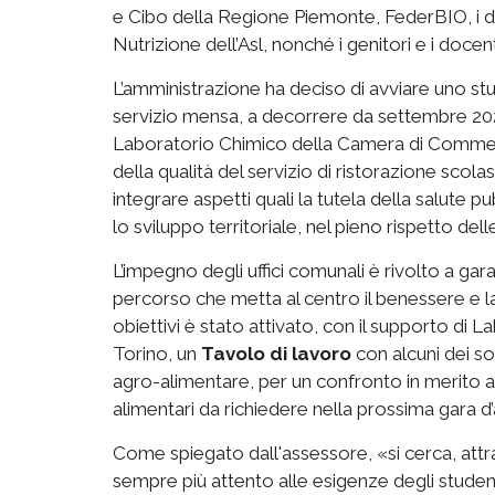
e Cibo della Regione Piemonte, FederBIO, i dir
Nutrizione dell’Asl, nonché i genitori e i doce
L’amministrazione ha deciso di avviare uno stud
servizio mensa, a decorrere da settembre 2027
Laboratorio Chimico della Camera di Commerci
della qualità del servizio di ristorazione scolasti
integrare aspetti quali la tutela della salute p
lo sviluppo territoriale, nel pieno rispetto del
L’impegno degli uffici comunali è rivolto a garant
percorso che metta al centro il benessere e la 
obiettivi è stato attivato, con il supporto d
Torino, un
Tavolo di lavoro
con alcuni dei so
agro-alimentare, per un confronto in merito a
alimentari da richiedere nella prossima gara d
Come spiegato dall'assessore, «si cerca, attrav
sempre più attento alle esigenze degli studenti