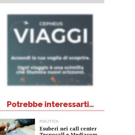
Potrebbe interessarti...
POLITICA
Esuberi nei call center
Tecnocall e Mediacom,