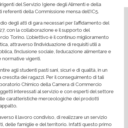
igenti del Servizio Igiene degli Alimenti e della
nti referenti della Commissione mensa dell’IC5.
io degli atti di gara necessari per l’affidamento del
, con la collaborazione e il supporto del
o Torino. L’obiettivo è il continuo miglioramento
ca, attraverso l’individuazione di requisiti utili a
ubblica, l’inclusione sociale, l’educazione alimentare e
le normative vigenti.
ire agli studenti pasti sani, sicuri e di qualità, in un
crescita dei ragazzi. Per il conseguimento di tali
i Laboratorio Chimico della Camera di Commercio
ggetti interessati al servizio e con esperti del settore
lle caratteristiche merceologiche dei prodotti
’appalto.
erso il lavoro condiviso, di realizzare un servizio
, delle famiglie e del territorio. Infatti questo primo