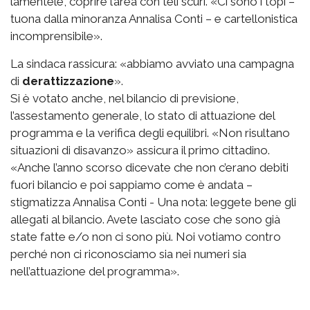
lamentele, coprire l’area con teli scuri. «Ci sono i topi –
tuona dalla minoranza Annalisa Conti – e cartellonistica
incomprensibile».
La sindaca rassicura: «abbiamo avviato una campagna
di
derattizzazione
».
Si è votato anche, nel bilancio di previsione,
l’assestamento generale, lo stato di attuazione del
programma e la verifica degli equilibri. «Non risultano
situazioni di disavanzo» assicura il primo cittadino.
«Anche l’anno scorso dicevate che non c’erano debiti
fuori bilancio e poi sappiamo come è andata –
stigmatizza Annalisa Conti - Una nota: leggete bene gli
allegati al bilancio. Avete lasciato cose che sono già
state fatte e/o non ci sono più. Noi votiamo contro
perché non ci riconosciamo sia nei numeri sia
nell’attuazione del programma».