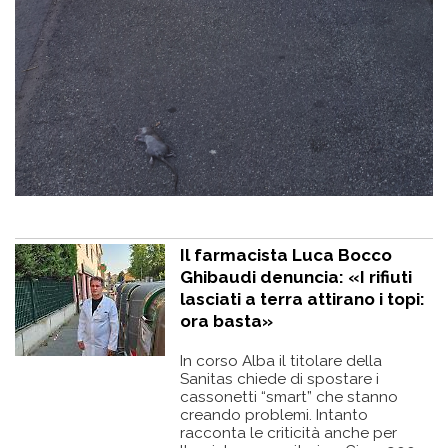
Il farmacista Luca Bocco
Ghibaudi denuncia: «I rifiuti
lasciati a terra attirano i topi:
ora basta»
In corso Alba il titolare della
Sanitas chiede di spostare i
cassonetti “smart” che stanno
creando problemi. Intanto
racconta le criticità anche per