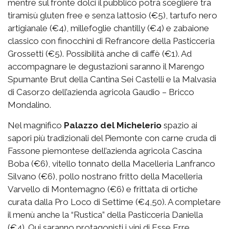
mentre sul fronte dolci il pubblico potrà scegliere tra
tiramisù gluten free e senza lattosio (€5), tartufo nero
artigianale (€4), millefoglie chantilly (€4) e zabaione
classico con finocchini di Refrancore della Pasticceria
Grossetti (€5). Possibilità anche di caffè (€1). Ad
accompagnare le degustazioni saranno il Marengo
Spumante Brut della Cantina Sei Castelli e la Malvasia
di Casorzo dell’azienda agricola Gaudio – Bricco
Mondalino.
Nel magnifico
Palazzo del Michelerio
spazio ai
sapori più tradizionali del Piemonte con carne cruda di
Fassone piemontese dell’azienda agricola Cascina
Boba (€6), vitello tonnato della Macelleria Lanfranco
Silvano (€6), pollo nostrano fritto della Macelleria
Varvello di Montemagno (€6) e frittata di ortiche
curata dalla Pro Loco di Settime (€4,50). A completare
il menù anche la “Rustica” della Pasticceria Daniella
(€4). Qui saranno protagonisti i vini di Esse Erre