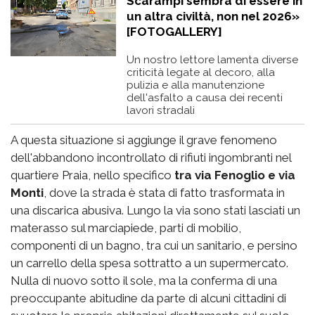
Scarampi sembra di essere in
un altra civiltà, non nel 2026»
[FOTOGALLERY]
Un nostro lettore lamenta diverse
criticità legate al decoro, alla
pulizia e alla manutenzione
dell'asfalto a causa dei recenti
lavori stradali
A questa situazione si aggiunge il grave fenomeno
dell'abbandono incontrollato di rifiuti ingombranti nel
quartiere Praia, nello specifico
tra via Fenoglio e via
Monti
, dove la strada è stata di fatto trasformata in
una discarica abusiva. Lungo la via sono stati lasciati un
materasso sul marciapiede, parti di mobilio,
componenti di un bagno, tra cui un sanitario, e persino
un carrello della spesa sottratto a un supermercato.
Nulla di nuovo sotto il sole, ma la conferma di una
preoccupante abitudine da parte di alcuni cittadini di