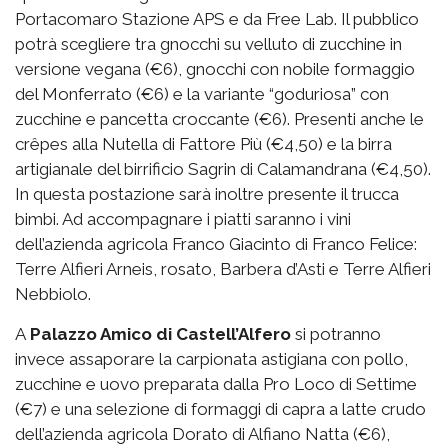
Portacomaro Stazione APS e da Free Lab. Il pubblico
potrà scegliere tra gnocchi su velluto di zucchine in
versione vegana (€6), gnocchi con nobile formaggio
del Monferrato (€6) e la variante “goduriosa” con
zucchine e pancetta croccante (€6). Presenti anche le
crêpes alla Nutella di Fattore Più (€4,50) e la birra
artigianale del birrificio Sagrin di Calamandrana (€4,50).
In questa postazione sarà inoltre presente il trucca
bimbi. Ad accompagnare i piatti saranno i vini
dell’azienda agricola Franco Giacinto di Franco Felice:
Terre Alfieri Arneis, rosato, Barbera d’Asti e Terre Alfieri
Nebbiolo.
A
Palazzo Amico di Castell’Alfero
si potranno
invece assaporare la carpionata astigiana con pollo,
zucchine e uovo preparata dalla Pro Loco di Settime
(€7) e una selezione di formaggi di capra a latte crudo
dell’azienda agricola Dorato di Alfiano Natta (€6),