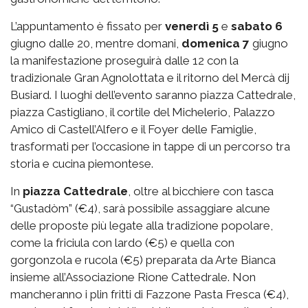
L’appuntamento è fissato per
venerdì 5
e
sabato 6
giugno dalle 20, mentre domani,
domenica 7
giugno
la manifestazione proseguirà dalle 12 con la
tradizionale Gran Agnolottata e il ritorno del Mercà dij
Busiard. I luoghi dell’evento saranno piazza Cattedrale,
piazza Castigliano, il cortile del Michelerio, Palazzo
Amico di Castell’Alfero e il Foyer delle Famiglie,
trasformati per l’occasione in tappe di un percorso tra
storia e cucina piemontese.
In
piazza
Cattedrale
, oltre al bicchiere con tasca
“Gustadòm” (€4), sarà possibile assaggiare alcune
delle proposte più legate alla tradizione popolare,
come la friciula con lardo (€5) e quella con
gorgonzola e rucola (€5) preparata da Arte Bianca
insieme all’Associazione Rione Cattedrale. Non
mancheranno i plin fritti di Fazzone Pasta Fresca (€4),