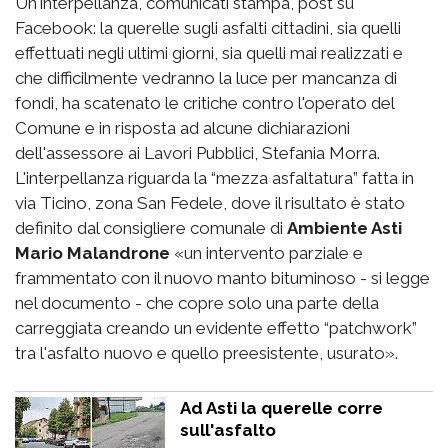
Un'interpellanza, comunicati stampa, post su
Facebook: la querelle sugli asfalti cittadini, sia quelli
effettuati negli ultimi giorni, sia quelli mai realizzati e
che difficilmente vedranno la luce per mancanza di
fondi, ha scatenato le critiche contro l'operato del
Comune e in risposta ad alcune dichiarazioni
dell'assessore ai Lavori Pubblici, Stefania Morra.
L'interpellanza riguarda la “mezza asfaltatura” fatta in
via Ticino, zona San Fedele, dove il risultato è stato
definito dal consigliere comunale di
Ambiente Asti
Mario Malandrone
«un intervento parziale e
frammentato con il nuovo manto bituminoso - si legge
nel documento - che copre solo una parte della
carreggiata creando un evidente effetto “patchwork”
tra l'asfalto nuovo e quello preesistente, usurato».
Ad Asti la querelle corre
sull'asfalto